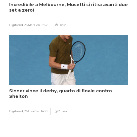
Incredibile a Melbourne, Musetti si ritira avanti due
set a zero!
Digitrend,
26 Mer Gen 07:52
1 min
Sinner vince il derby, quarto di finale contro
Shelton
Digitrend,
26 Lun Gen 14:59
2 min