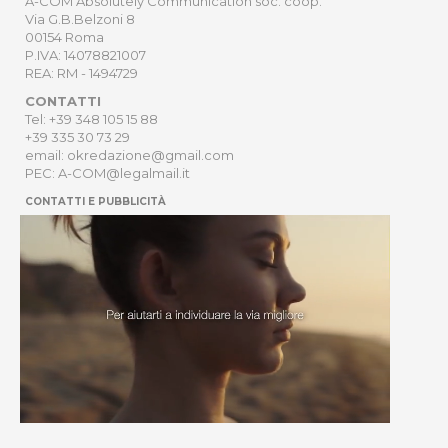
A-COM Absolutely Communication soc. coop.
Via G.B.Belzoni 8
00154 Roma
P.IVA: 14078821007
REA: RM - 1494729
CONTATTI
Tel: +39 348 105 15 88
+39 335 30 73 29
email: okredazione@gmail.com
PEC: A-COM@legalmail.it
CONTATTI E PUBBLICITÀ
HOME
NEWSLETTER
ORDER
PRIVACY POLICY
Sito Web sviluppato da
Digitrend S.r.l
.
Cambia impostazioni della privacy