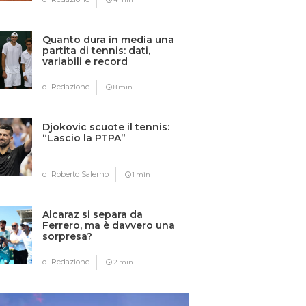
Quanto dura in media una
partita di tennis: dati,
variabili e record
di Redazione
8 min
Djokovic scuote il tennis:
“Lascio la PTPA”
di Roberto Salerno
1 min
Alcaraz si separa da
Ferrero, ma è davvero una
sorpresa?
di Redazione
2 min