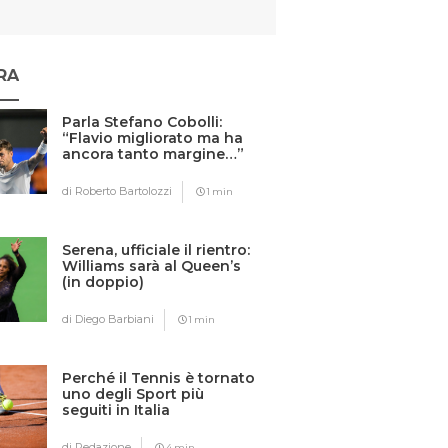
RA
Parla Stefano Cobolli:
“Flavio migliorato ma ha
ancora tanto margine…”
di Roberto Bartolozzi
1 min
Serena, ufficiale il rientro:
Williams sarà al Queen’s
(in doppio)
di Diego Barbiani
1 min
Perché il Tennis è tornato
uno degli Sport più
seguiti in Italia
di Redazione
4 min