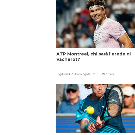
ATP Montreal, chi sarà l’erede di
Vacherot?
Digitrend,
26 Dom Ago 06:37
3 min