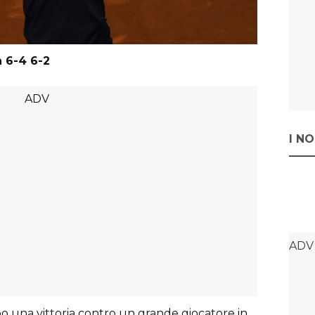
n 6-4 6-2
I N
una vittoria contro un grande giocatore in