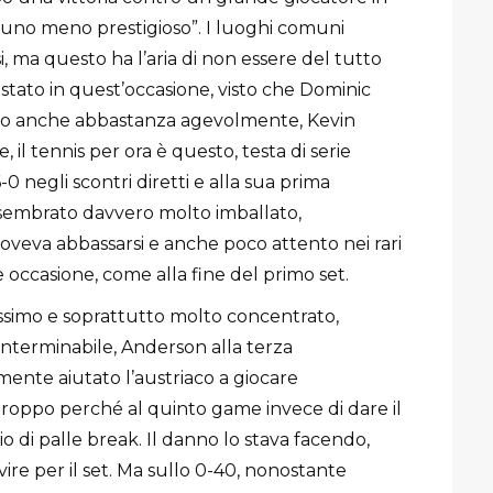
o uno meno prestigioso”. I luoghi comuni
, ma questo ha l’aria di non essere del tutto
è stato in quest’occasione, visto che Dominic
to anche abbastanza agevolmente, Kevin
 il tennis per ora è questo, testa di serie
-0 negli scontri diretti e alla sua prima
 sembrato davvero molto imballato,
oveva abbassarsi e anche poco attento nei rari
occasione, come alla fine del primo set.
simo e soprattutto molto concentrato,
interminabile, Anderson alla terza
ente aiutato l’austriaco a giocare
 troppo perché al quinto game invece di dare il
o di palle break. Il danno lo stava facendo,
ire per il set. Ma sullo 0-40, nonostante