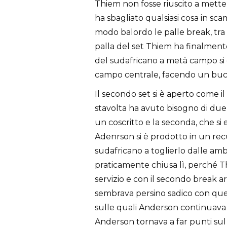
Thiem non fosse riuscito a mette
ha sbagliato qualsiasi cosa in scam
modo balordo le palle break, tra d
palla del set Thiem ha finalmente
del sudafricano a metà campo si 
campo centrale, facendo un buco 
Il secondo set si è aperto come i
stavolta ha avuto bisogno di due
un coscritto e la seconda, che si
Adenrson si è prodotto in un rec
sudafricano a toglierlo dalle amba
praticamente chiusa lì, perché Thi
servizio e con il secondo break a
sembrava persino sadico con que
sulle quali Anderson continuava a
Anderson tornava a far punti sul 