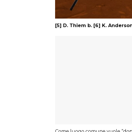
[5] D. Thiem b. [6] K. Anderso
Come luogo comune vuole “dopo 