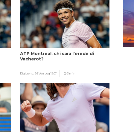
ATP Montreal, chi sarà l’erede di
Vacherot?
Digitrend,
26 Ven Lug 19:07
3 min