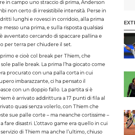
re in campo uno straccio di prima, Anderson
bi non certo di irresistibile intensità. Perse in
ritti lunghi e rovesci in corridoio, alla prima
EXT
 messo una prima, e sulla risposta qualsiasi
è avventato cercando di spaccare pallina e
per terra per chiudere il set.
l primo e cioè col break per Thiem, che
 sole palle break. La prima l’ha giocato come
 era procurato con una palla corta in cui
upero imbarazzante, ci ha pensato il
sce con un doppio fallo. La partita si è
em è arrivato addirittura a 17 punti di fila al
rrivato quasi senza volerlo, con Thiem che
ste sue palle corte – ma neanche cortissime –
 fare disastri. L’ottavo game era quello in cui
servizio di Thiem ma anche l’ultimo, chiuso