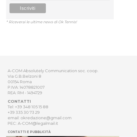
* Riceverai le ultime news di Ok Tennis!
A-COM Absolutely Communication soc. coop.
Via G.B.Belzoni 8
00154 Roma
P.IVA: 14078821007
REA: RM - 1494729
CONTATTI
Tel: +39 348 105 15 88
+39 335 30 73 29
email: okredazione@gmail.com
PEC: A-COM@legalmail.it
CONTATTI E PUBBLICITÀ