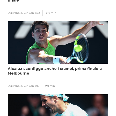
finale
Digitrend,
26 Ven Gen 15:32
3 min
Alcaraz sconfigge anche i crampi, prima finale a
Melbourne
Digitrend,
26 Ven Gen 10:16
1 min