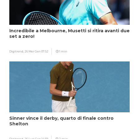
Incredibile a Melbourne, Musetti si ritira avanti due
set a zero!
Digitrend,
26 Mer Gen 07:52
1 min
Sinner vince il derby, quarto di finale contro
Shelton
Digitrend,
26 Lun Gen 14:59
2 min