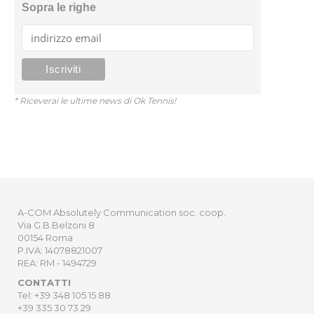
Sopra le righe
* Riceverai le ultime news di Ok Tennis!
A-COM Absolutely Communication soc. coop.
Via G.B.Belzoni 8
00154 Roma
P.IVA: 14078821007
REA: RM - 1494729
CONTATTI
Tel: +39 348 105 15 88
+39 335 30 73 29