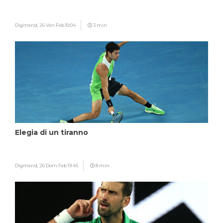
Digitrend,
26 Ven Feb 10:04
3 min
Elegia di un tiranno
Digitrend,
26 Dom Feb 19:45
8 min