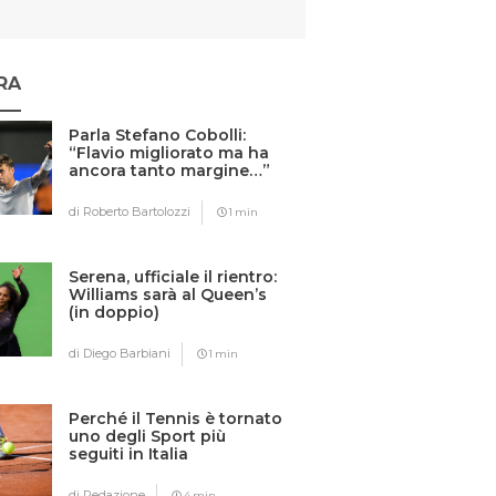
RA
Parla Stefano Cobolli:
“Flavio migliorato ma ha
ancora tanto margine…”
di Roberto Bartolozzi
1 min
Serena, ufficiale il rientro:
Williams sarà al Queen’s
(in doppio)
di Diego Barbiani
1 min
Perché il Tennis è tornato
uno degli Sport più
seguiti in Italia
di Redazione
4 min