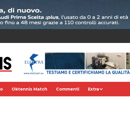
eo
Oktennis Match
Commenti
Extra