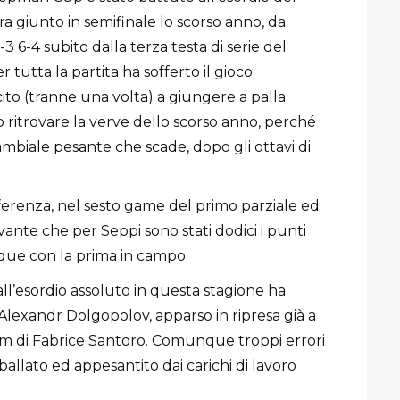
a giunto in semifinale lo scorso anno, da
 6-4 subito dalla terza testa di serie del
er tutta la partita ha sofferto il gioco
cito (tranne una volta) a giungere a palla
ritrovare la verve dello scorso anno, perché
mbiale pesante che scade, dopo gli ottavi di
fferenza, nel sesto game del primo parziale ed
avante che per Seppi sono stati dodici i punti
inque con la prima in campo.
ll’esordio assoluto in questa stagione ha
Alexandr Dolgopolov, apparso in ripresa già a
eam di Fabrice Santoro. Comunque troppi errori
ballato ed appesantito dai carichi di lavoro