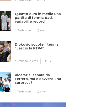
Quanto dura in media una
partita di tennis: dati,
variabili e record
di Redazione
8 min
Djokovic scuote il tennis:
“Lascio la PTPA”
di Roberto Salerno
1 min
Alcaraz si separa da
Ferrero, ma è davvero una
sorpresa?
di Redazione
2 min