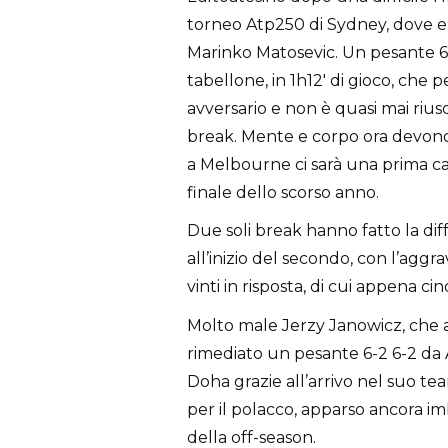
torneo Atp250 di Sydney, dove er
Marinko Matosevic. Un pesante 6-3
tabellone, in 1h12′ di gioco, che p
avversario e non è quasi mai rius
break. Mente e corpo ora devono 
a Melbourne ci sarà una prima ca
finale dello scorso anno.
Due soli break hanno fatto la di
all’inizio del secondo, con l’aggr
vinti in risposta, di cui appena c
Molto male Jerzy Janowicz, che a
rimediato un pesante 6-2 6-2 da 
Doha grazie all’arrivo nel suo t
per il polacco, apparso ancora im
della off-season.