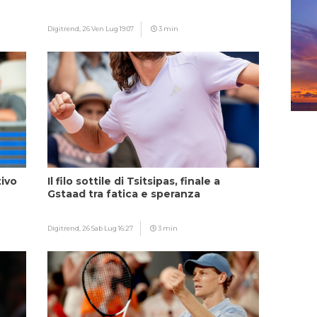
Digitrend,
26 Ven Lug 19:07
3 min
tivo
Il filo sottile di Tsitsipas, finale a
Gstaad tra fatica e speranza
Digitrend,
26 Sab Lug 16:27
3 min