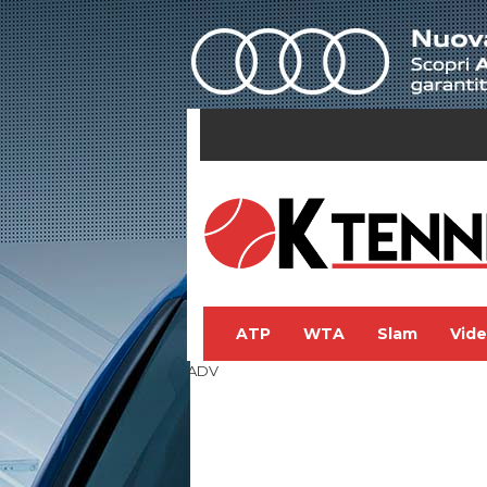
ATP
WTA
Slam
Vid