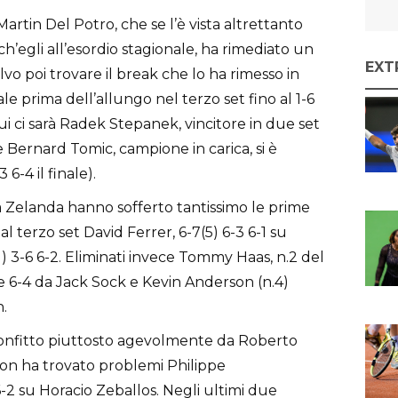
Martin Del Potro, che se l’è vista altrettanto
’egli all’esordio stagionale, ha rimediato un
EXT
lvo poi trovare il break che lo ha rimesso in
le prima dell’allungo nel terzo set fino al 1-6
lui ci sarà Radek Stepanek, vincitore in due set
 Bernard Tomic, campione in carica, si è
6-4 il finale).
elanda hanno sofferto tantissimo le prime
 al terzo set David Ferrer, 6-7(5) 6-3 6-1 su
) 3-6 6-2. Eliminati invece Tommy Haas, n.2 del
e 6-4 da Jack Sock e Kevin Anderson (n.4)
.
sconfitto piuttosto agevolmente da Roberto
non ha trovato problemi Philippe
6-2 su Horacio Zeballos. Negli ultimi due