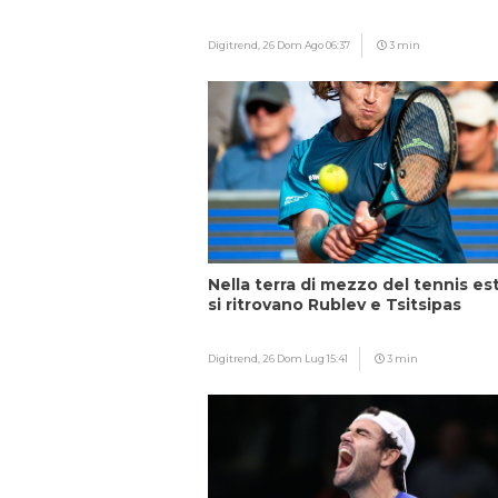
Digitrend,
26 Dom Ago 06:37
3 min
Nella terra di mezzo del tennis es
si ritrovano Rublev e Tsitsipas
Digitrend,
26 Dom Lug 15:41
3 min