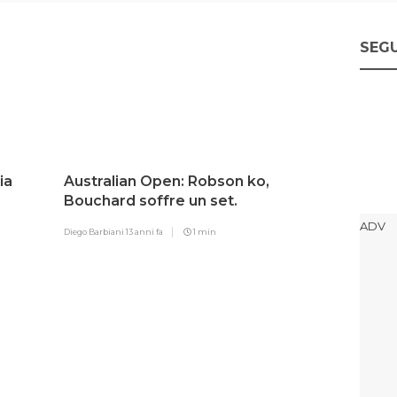
SEGU
ia
Australian Open: Robson ko,
Bouchard soffre un set.
Psicodramma per la Keys
Diego Barbiani
13 anni fa
1 min