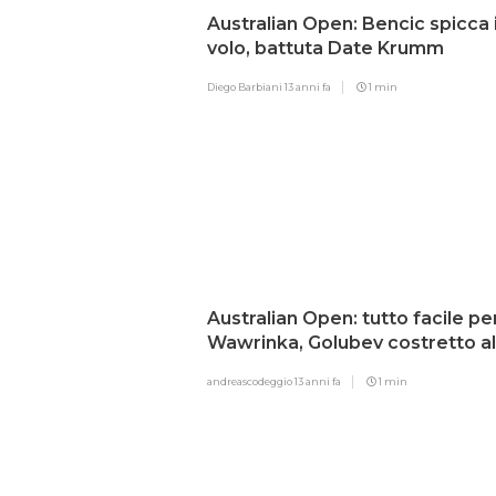
Australian Open: Bencic spicca i
volo, battuta Date Krumm
Diego Barbiani
13 anni fa
1 min
Australian Open: tutto facile pe
Wawrinka, Golubev costretto al
ritiro
andreascodeggio
13 anni fa
1 min