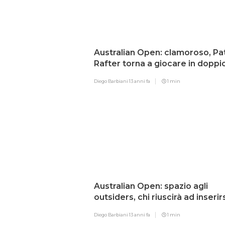
Australian Open: clamoroso, Pa
Rafter torna a giocare in doppio
Diego Barbiani
13 anni fa
1 min
Australian Open: spazio agli
outsiders, chi riuscirà ad inserir
Diego Barbiani
13 anni fa
1 min