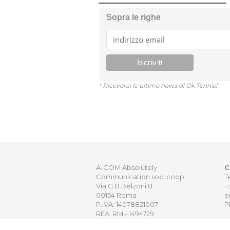
Sopra le righe
* Riceverai le ultime news di Ok Tennis!
A-COM Absolutely
C
Communication soc. coop.
T
Via G.B.Belzoni 8
+
00154 Roma
e
P.IVA: 14078821007
P
REA: RM - 1494729