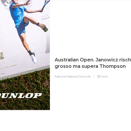
Australian Open. Janowicz risch
grosso ma supera Thompson
Fabrizio Fidecaro
13 anni fa
1 min