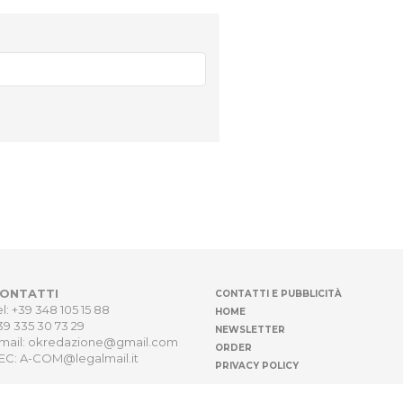
ONTATTI
CONTATTI E PUBBLICITÀ
el: +39 348 105 15 88
HOME
39 335 30 73 29
NEWSLETTER
mail: okredazione@gmail.com
ORDER
EC: A-COM@legalmail.it
PRIVACY POLICY