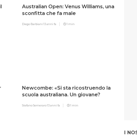
l
Australian Open: Venus Williams, una
sconfitta che fa male
Diego Barbiani
13 anni fa
1 min
r
Newcombe: «Si sta ricostruendo la
scuola australiana. Un giovane?
Kokkinakis»
Stefano Semeraro
13 anni fa
1 min
I NO