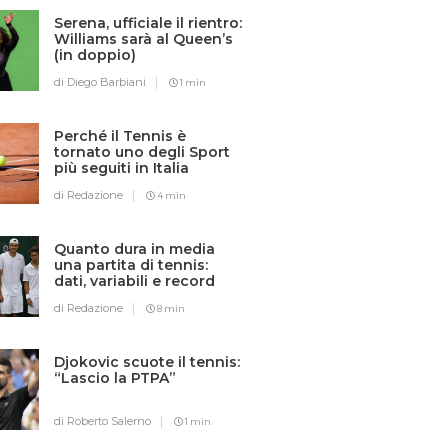
Serena, ufficiale il rientro:
Williams sarà al Queen’s
(in doppio)
di Diego Barbiani
1 min
Perché il Tennis è
tornato uno degli Sport
più seguiti in Italia
di Redazione
4 min
Quanto dura in media
una partita di tennis:
dati, variabili e record
di Redazione
8 min
Djokovic scuote il tennis:
“Lascio la PTPA”
di Roberto Salerno
1 min