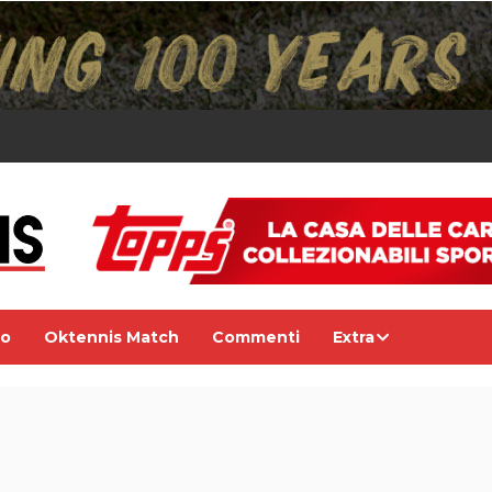
eo
Oktennis Match
Commenti
Extra