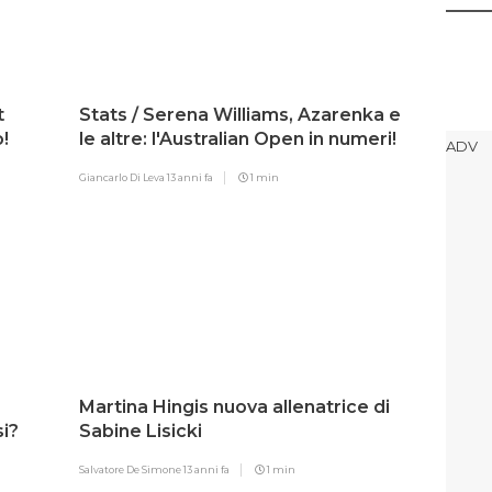
t
Stats / Serena Williams, Azarenka e
!
le altre: l'Australian Open in numeri!
Giancarlo Di Leva
13 anni fa
1 min
Martina Hingis nuova allenatrice di
si?
Sabine Lisicki
Salvatore De Simone
13 anni fa
1 min