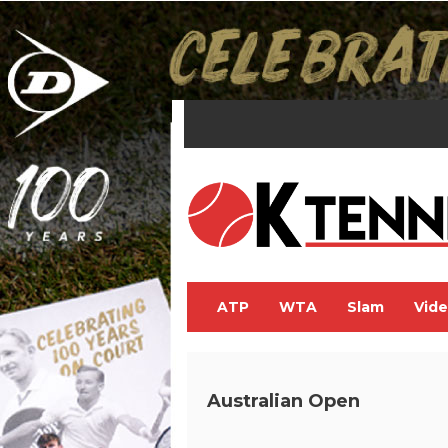
ATP
WTA
Slam
Vid
Australian Open