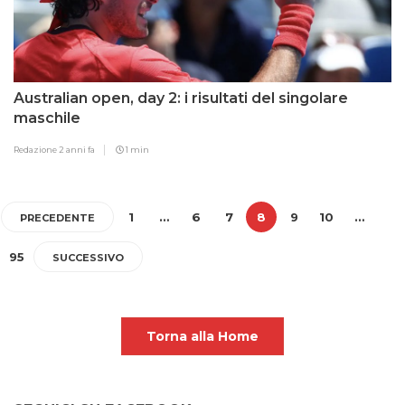
Australian open, day 2: i risultati del singolare
maschile
Redazione
2 anni fa
1 min
1
…
6
7
8
9
10
…
PRECEDENTE
95
SUCCESSIVO
Torna alla Home