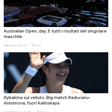
Australian Open, day 3: tutti i risultati del singolare
maschile
Redazione
2 anni fa
1 min
Rybakina sul velluto. Big match Raducanu-
Anisimova, fuori Kalinskaya
Diego Barbiani
2 anni fa
3 min