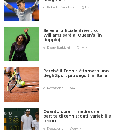
di Roberto Bartolozzi
1 min
Serena, ufficiale il rientro:
Williams sarà al Queen’s (in
doppio)
di Diego Barbiani
1 min
Perché il Tennis è tornato uno
degli Sport più seguiti in Italia
di Redazione
4 min
Quanto dura in media una
partita di tennis: dati, variabili e
record
di Redazione
8 min