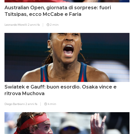
Australian Open, giornata di sorprese: fuori
Tsitsipas, ecco McCabe e Faria
Leonardo Morelli
2 anni fa
2 min
Swiatek e Gauff: buon esordio. Osaka vince e
ritrova Muchova
Diego Barbiani
2 anni fa
4 min