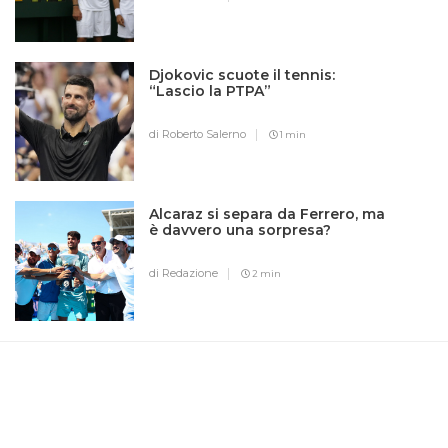
Djokovic scuote il tennis:
“Lascio la PTPA”
di Roberto Salerno
1 min
Alcaraz si separa da Ferrero, ma
è davvero una sorpresa?
di Redazione
2 min