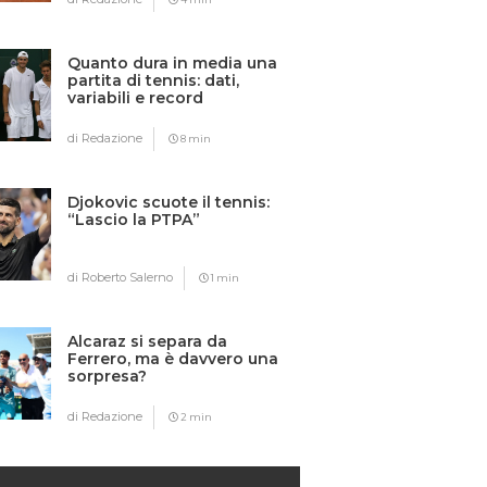
Quanto dura in media una
partita di tennis: dati,
variabili e record
di Redazione
8 min
Djokovic scuote il tennis:
“Lascio la PTPA”
di Roberto Salerno
1 min
Alcaraz si separa da
Ferrero, ma è davvero una
sorpresa?
di Redazione
2 min