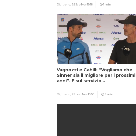
Digitrend,
25 Sab Nov 19:18
1 min
Vagnozzi e Cahill: “Vogliamo che
Sinner sia il migliore per i prossimi
anni”. E sul servizio…
Digitrend,
25 Lun Nov 10:50
3 min