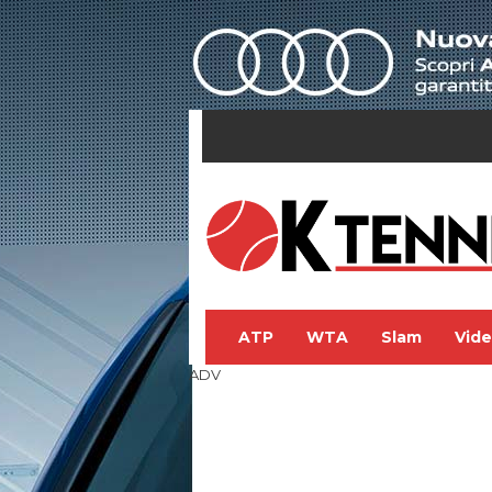
ATP
WTA
Slam
Vid