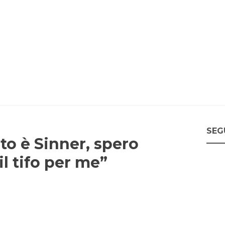
SEG
rito è Sinner, spero
l tifo per me”