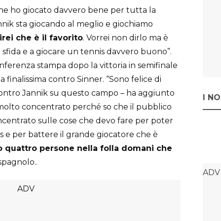
che ho giocato davvero bene per tutta la
annik sta giocando al meglio e giochiamo
irei che è il favorito
. Vorrei non dirlo ma è
 sfida e a giocare un tennis davvero buono”.
nferenza stampa dopo la vittoria in semifinale
a finalissima contro Sinner. “Sono felice di
 contro Jannik su questo campo – ha aggiunto
I N
 molto concentrato perché so che il pubblico
oncentrato sulle cose che devo fare per poter
s e per battere il grande giocatore che è
o quattro persone nella folla domani che
 spagnolo..