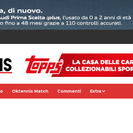
eo
Oktennis Match
Commenti
Extra