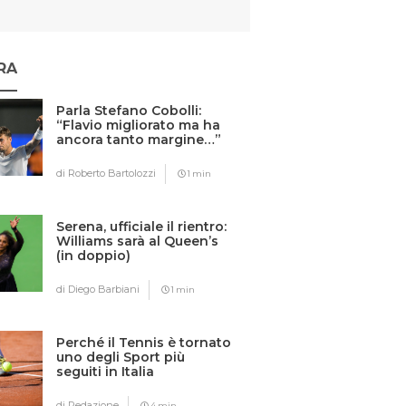
RA
Parla Stefano Cobolli:
“Flavio migliorato ma ha
ancora tanto margine…”
di Roberto Bartolozzi
1 min
Serena, ufficiale il rientro:
Williams sarà al Queen’s
(in doppio)
di Diego Barbiani
1 min
Perché il Tennis è tornato
uno degli Sport più
seguiti in Italia
di Redazione
4 min