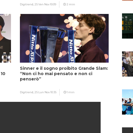
Digitrend,
25 Ven Nov 10:09
2 min
Sinner e il sogno proibito Grande Slam:
 10
“Non ci ho mai pensato e non ci
penserò”
Digitrend,
25 Lun Nov 10:35
1 min