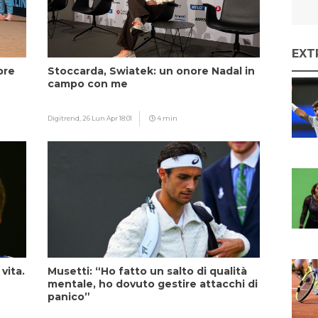
EXT
pre
Stoccarda, Swiatek: un onore Nadal in
campo con me
Digitrend,
26 Lun Apr 18:01
4 min
vita.
Musetti: “Ho fatto un salto di qualità
mentale, ho dovuto gestire attacchi di
panico”