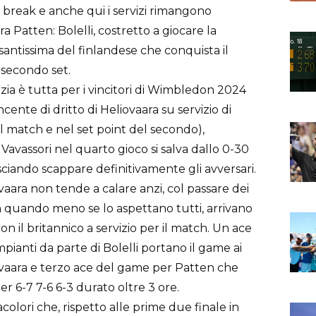
 break e anche qui i servizi rimangono
ara Patten: Bolelli, costretto a giocare la
antissima del finlandese che conquista il
 secondo set.
ia è tutta per i vincitori di Wimbledon 2024
ncente di dritto di Heliovaara su servizio di
l match e nel set point del secondo),
Vavassori nel quarto gioco si salva dallo 0-30
sciando scappare definitivamente gli avversari.
aara non tende a calare anzi, col passare dei
 quando meno se lo aspettano tutti, arrivano
n il britannico a servizio per il match. Un ace
mpianti da parte di Bolelli portano il game ai
ovaara e terzo ace del game per Patten che
 6-7 7-6 6-3 durato oltre 3 ore.
colori che, rispetto alle prime due finale in