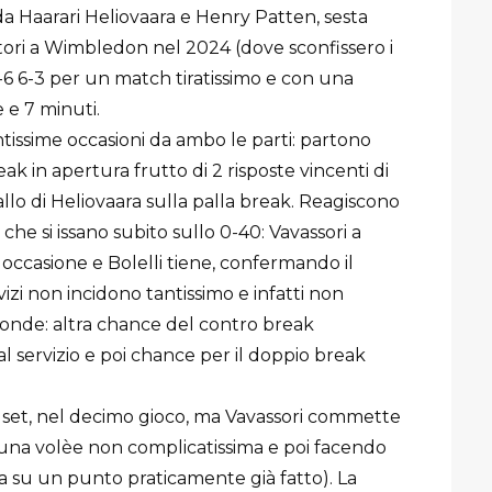
da Haarari Heliovaara e Henry Patten, sesta
citori a Wimbledon nel 2024 (dove sconfissero i
7-6 6-3 per un match tiratissimo e con una
e e 7 minuti.
tissime occasioni da ambo le parti: partono
eak in apertura frutto di 2 risposte vincenti di
llo di Heliovaara sulla palla break. Reagiscono
o che si issano subito sullo 0-40: Vavassori a
a occasione e Bolelli tiene, confermando il
izi non incidono tantissimo e infatti non
ponde: altra chance del contro break
al servizio e poi chance per il doppio break
l set, nel decimo gioco, ma Vavassori commette
 una volèe non complicatissima e poi facendo
da su un punto praticamente già fatto). La