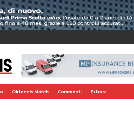
eo
Oktennis Match
Commenti
Extra