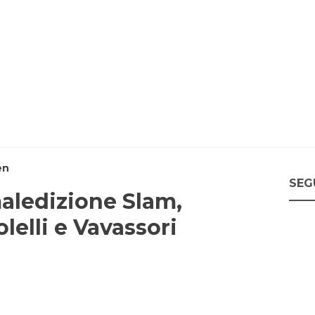
en
SEG
maledizione Slam,
lelli e Vavassori