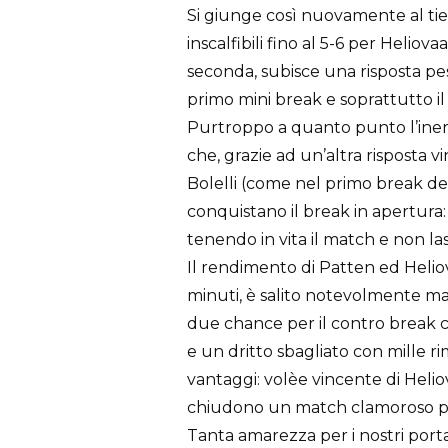
Si giunge così nuovamente al tie
inscalfibili fino al 5-6 per Heliova
seconda, subisce una risposta pes
primo mini break e soprattutto il
Purtroppo a quanto punto l’inerz
che, grazie ad un’altra risposta vi
Bolelli (come nel primo break de
conquistano il break in apertura: 
tenendo in vita il match e non la
Il rendimento di Patten ed Heliov
minuti, è salito notevolmente ma
due chance per il contro break co
e un dritto sbagliato con mille ri
vantaggi: volèe vincente di Heli
chiudono un match clamoroso per
Tanta amarezza per i nostri porta