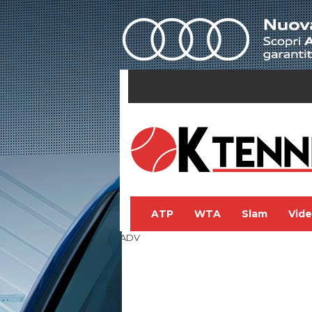
ATP
WTA
Slam
Vid