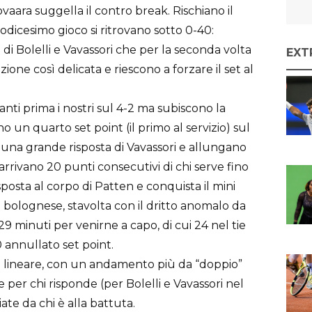
ovaara suggella il contro break. Rischiano il
dodicesimo gioco si ritrovano sotto 0-40:
di Bolelli e Vavassori che per la seconda volta
EXT
ione così delicata e riescono a forzare il set al
vanti prima i nostri sul 4-2 ma subiscono la
 un quarto set point (il primo al servizio) sul
 ad una grande risposta di Vavassori e allungano
rivano 20 punti consecutivi di chi serve fino
isposta al corpo di Patten e conquista il mini
l bolognese, stavolta con il dritto anomalo da
e 29 minuti per venirne a capo, di cui 24 nel tie
 annullato set point.
ù lineare, con un andamento più da “doppio”
 per chi risponde (per Bolelli e Vavassori nel
iate da chi è alla battuta.