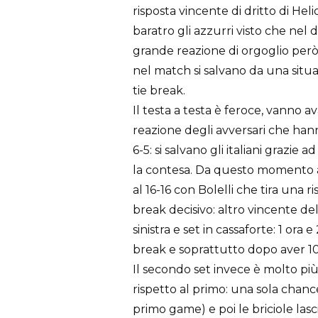
risposta vincente di dritto di Heli
baratro gli azzurri visto che nel 
grande reazione di orgoglio però 
nel match si salvano da una situaz
tie break.
Il testa a testa è feroce, vanno a
reazione degli avversari che hanno
6-5: si salvano gli italiani grazie
la contesa. Da questo momento ar
al 16-16 con Bolelli che tira una r
break decisivo: altro vincente de
sinistra e set in cassaforte: 1 ora 
break e soprattutto dopo aver 10
Il secondo set invece è molto pi
rispetto al primo: una sola chance
primo game) e poi le briciole lasc