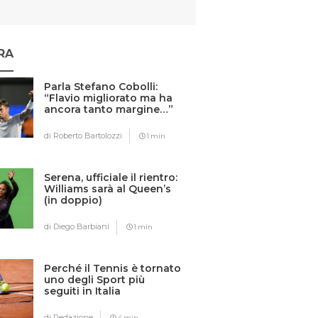
RA
Parla Stefano Cobolli:
“Flavio migliorato ma ha
ancora tanto margine…”
di Roberto Bartolozzi
1 min
Serena, ufficiale il rientro:
Williams sarà al Queen’s
(in doppio)
di Diego Barbiani
1 min
Perché il Tennis è tornato
uno degli Sport più
seguiti in Italia
di Redazione
4 min