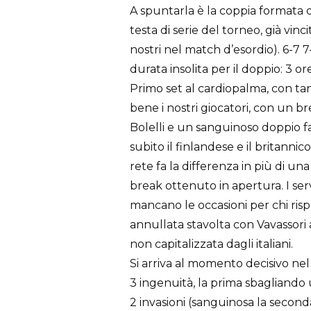
A spuntarla è la coppia formata 
testa di serie del torneo, già vin
nostri nel match d’esordio). 6-7 
durata insolita per il doppio: 3 or
Primo set al cardiopalma, con tan
bene i nostri giocatori, con un br
Bolelli e un sanguinoso doppio fa
subito il finlandese e il britannic
rete fa la differenza in più di un
break ottenuto in apertura. I serv
mancano le occasioni per chi ris
annullata stavolta con Vavassori 
non capitalizzata dagli italiani.
Si arriva al momento decisivo ne
3 ingenuità, la prima sbagliando
2 invasioni (sanguinosa la secon