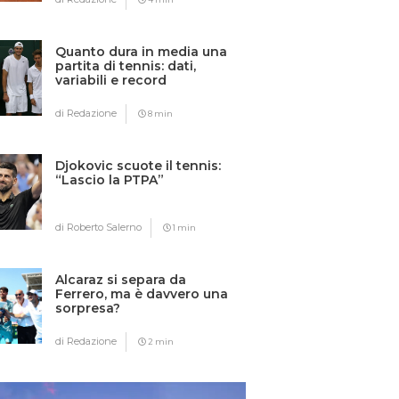
Quanto dura in media una
partita di tennis: dati,
variabili e record
di Redazione
8 min
Djokovic scuote il tennis:
“Lascio la PTPA”
di Roberto Salerno
1 min
Alcaraz si separa da
Ferrero, ma è davvero una
sorpresa?
di Redazione
2 min