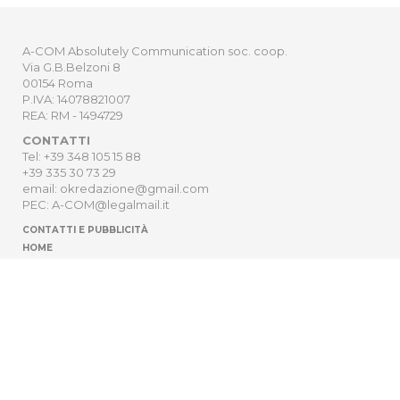
A-COM Absolutely Communication soc. coop.
Via G.B.Belzoni 8
00154 Roma
P.IVA: 14078821007
REA: RM - 1494729
CONTATTI
Tel: +39 348 105 15 88
+39 335 30 73 29
email: okredazione@gmail.com
PEC: A-COM@legalmail.it
CONTATTI E PUBBLICITÀ
HOME
NEWSLETTER
ORDER
PRIVACY POLICY
Sito Web sviluppato da
Digitrend S.r.l
.
Cambia impostazioni della privacy