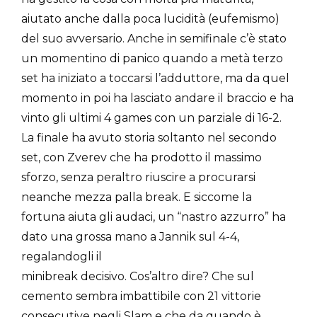
aiutato anche dalla poca lucidità (eufemismo)
del suo avversario. Anche in semifinale c’è stato
un momentino di panico quando a metà terzo
set ha iniziato a toccarsi l’adduttore, ma da quel
momento in poi ha lasciato andare il braccio e ha
vinto gli ultimi 4 games con un parziale di 16-2.
La finale ha avuto storia soltanto nel secondo
set, con Zverev che ha prodotto il massimo
sforzo, senza peraltro riuscire a procurarsi
neanche mezza palla break. E siccome la
fortuna aiuta gli audaci, un “nastro azzurro” ha
dato una grossa mano a Jannik sul 4-4,
regalandogli il
minibreak decisivo. Cos’altro dire? Che sul
cemento sembra imbattibile con 21 vittorie
consecutive negli Slam e che da quando è