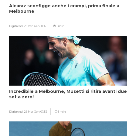
Alcaraz sconfigge anche i crampi, prima finale a
Melbourne
Digitrend,
26 Ven Gen 10:16
1 min
Incredibile a Melbourne, Musetti si ritira avanti due
set a zero!
Digitrend,
26 Mer Gen 07:52
1 min