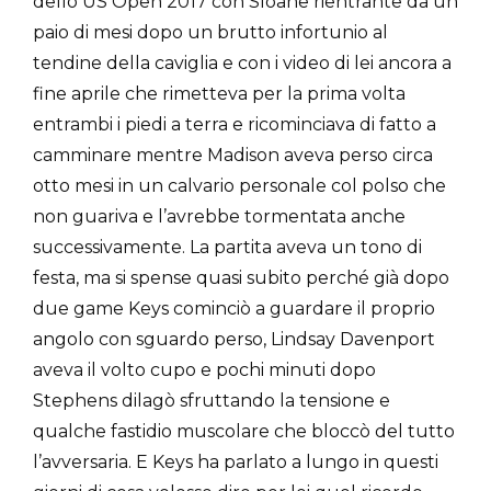
dello US Open 2017 con Sloane rientrante da un
paio di mesi dopo un brutto infortunio al
tendine della caviglia e con i video di lei ancora a
fine aprile che rimetteva per la prima volta
entrambi i piedi a terra e ricominciava di fatto a
camminare mentre Madison aveva perso circa
otto mesi in un calvario personale col polso che
non guariva e l’avrebbe tormentata anche
successivamente. La partita aveva un tono di
festa, ma si spense quasi subito perché già dopo
due game Keys cominciò a guardare il proprio
angolo con sguardo perso, Lindsay Davenport
aveva il volto cupo e pochi minuti dopo
Stephens dilagò sfruttando la tensione e
qualche fastidio muscolare che bloccò del tutto
l’avversaria. E Keys ha parlato a lungo in questi