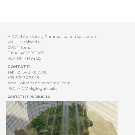
A-COM Absolutely Communication soc. coop.
Via G.B.Belzoni 8
00154 Roma
P.IVA: 14078821007
REA: RM - 1494729
CONTATTI
Tel: +39 348 105 15 88
+39 335 30 73 29
email: okredazione@gmail.com
PEC: A-COM@legalmail.it
CONTATTI E PUBBLICITÀ
HOME
NEWSLETTER
ORDER
PRIVACY POLICY