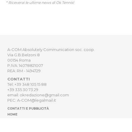
* Riceverai le ultime news di Ok Tennis!
A-COM Absolutely Communication soc. coop.
Via G.B.Belzoni 8
00154 Roma
P.IVA: 14078821007
REA: RM - 1494729
CONTATTI
Tel: +39 348 105 15 88
+39 335 30 73 29
email: okredazione@gmail.com
PEC: A-COM@legalmail.it
CONTATTI E PUBBLICITÀ
HOME
NEWSLETTER
ORDER