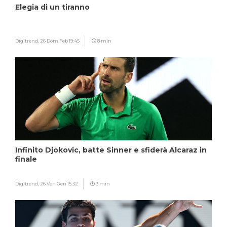
Elegia di un tiranno
Digitrend,
26 Dom Feb 19:45
8 min
Infinito Djokovic, batte Sinner e sfiderà Alcaraz in
finale
Digitrend,
26 Ven Gen 15:32
3 min