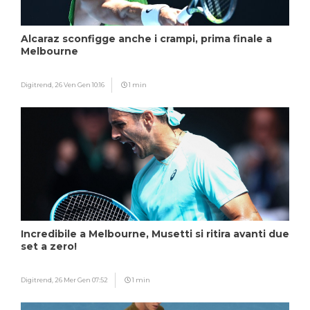
Alcaraz sconfigge anche i crampi, prima finale a
Melbourne
Digitrend,
26 Ven Gen 10:16
1 min
Incredibile a Melbourne, Musetti si ritira avanti due
set a zero!
Digitrend,
26 Mer Gen 07:52
1 min