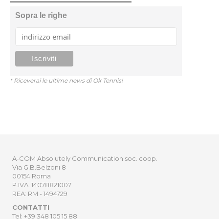
Sopra le righe
* Riceverai le ultime news di Ok Tennis!
A-COM Absolutely Communication soc. coop.
Via G.B.Belzoni 8
00154 Roma
P.IVA: 14078821007
REA: RM - 1494729
CONTATTI
Tel: +39 348 105 15 88