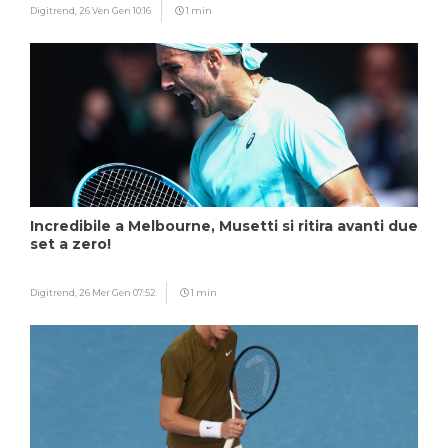
Digitrend,
26 Ven Gen 10:16
1 min
Incredibile a Melbourne, Musetti si ritira avanti due
set a zero!
Digitrend,
26 Mer Gen 07:52
1 min