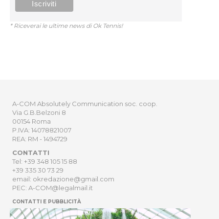
* Riceverai le ultime news di Ok Tennis!
A-COM Absolutely Communication soc. coop.
Via G.B.Belzoni 8
00154 Roma
P.IVA: 14078821007
REA: RM - 1494729
CONTATTI
Tel: +39 348 105 15 88
+39 335 30 73 29
email: okredazione@gmail.com
PEC: A-COM@legalmail.it
CONTATTI E PUBBLICITÀ
HOME