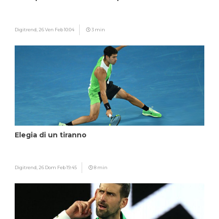
Digitrend,
26 Ven Feb 10:04
3 min
Elegia di un tiranno
Digitrend,
26 Dom Feb 19:45
8 min