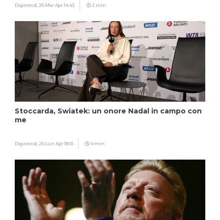
Digitrend,
26 Mar Apr 14:45
2 min
Stoccarda, Swiatek: un onore Nadal in campo con
me
Digitrend,
26 Lun Apr 18:01
4 min