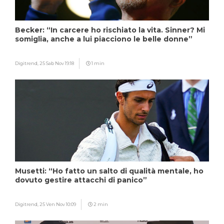
Becker: “In carcere ho rischiato la vita. Sinner? Mi
somiglia, anche a lui piacciono le belle donne”
Digitrend,
25 Sab Nov 19:18
1 min
Musetti: “Ho fatto un salto di qualità mentale, ho
dovuto gestire attacchi di panico”
Digitrend,
25 Ven Nov 10:09
2 min