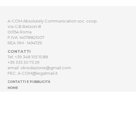
A-COM Absolutely Communication soc. coop.
Via G.B.Belzoni 8
00154 Roma
P.IVA: 14078821007
REA: RM - 1494729
CONTATTI
Tel: +39 348 105 15 88
+39 335 30 73 29
email: okredazione@gmail.com
PEC: A-COM@legalmail.it
CONTATTI E PUBBLICITÀ
HOME
NEWSLETTER
ORDER
PRIVACY POLICY
Sito Web sviluppato da
Digitrend S.r.l
.