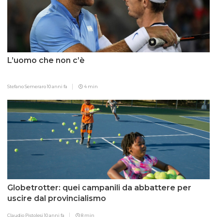
L’uomo che non c’è
Stefano Semeraro
10 anni fa
4 min
Globetrotter: quei campanili da abbattere per
uscire dal provincialismo
Claudio Pistolesi
10 anni fa
8 min