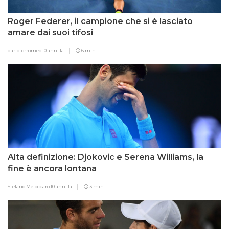
Roger Federer, il campione che si è lasciato
amare dai suoi tifosi
dariotorromeo
10 anni fa
6 min
Alta definizione: Djokovic e Serena Williams, la
fine è ancora lontana
Stefano Meloccaro
10 anni fa
3 min