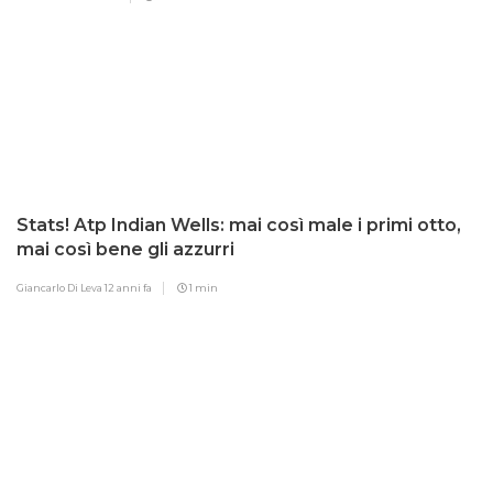
Stats! Atp Indian Wells: mai così male i primi otto,
mai così bene gli azzurri
Giancarlo Di Leva
12 anni fa
1 min