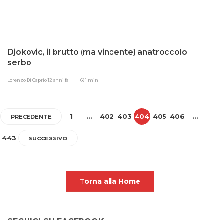
Djokovic, il brutto (ma vincente) anatroccolo
serbo
Lorenzo Di Caprio
12 anni fa
1 min
1
…
402
403
404
405
406
…
PRECEDENTE
443
SUCCESSIVO
Torna alla Home