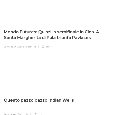
Mondo Futures: Quinzi in semifinale in Cina. A
Santa Margherita di Pula trionfa Pavlasek
Lorenzo Di Caprio
12 anni fa
1 min
Questo pazzo pazzo Indian Wells
Redazione
12 anni fa
1 min