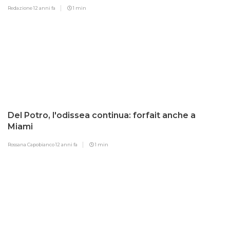
Redazione
12 anni fa
1 min
Del Potro, l'odissea continua: forfait anche a
Miami
Rossana Capobianco
12 anni fa
1 min