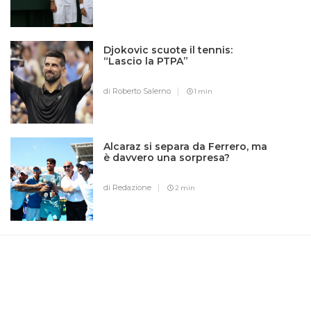
Djokovic scuote il tennis:
“Lascio la PTPA”
di Roberto Salerno
1 min
Alcaraz si separa da Ferrero, ma
è davvero una sorpresa?
di Redazione
2 min