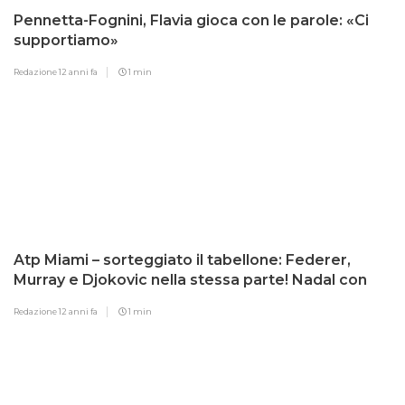
Pennetta-Fognini, Flavia gioca con le parole: «Ci
supportiamo»
Redazione
12 anni fa
1 min
Atp Miami – sorteggiato il tabellone: Federer,
Murray e Djokovic nella stessa parte! Nadal con
Wawrinka e Fognini
Redazione
12 anni fa
1 min