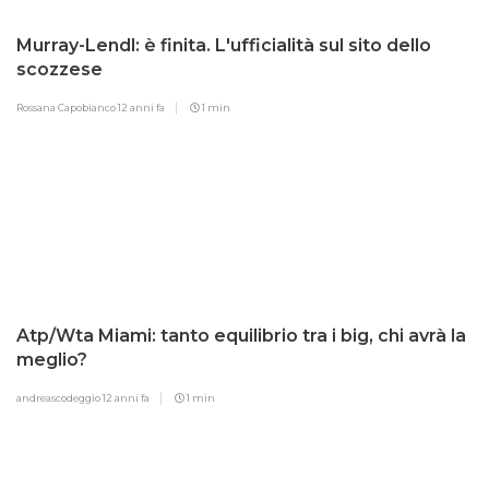
Murray-Lendl: è finita. L'ufficialità sul sito dello
scozzese
Rossana Capobianco
12 anni fa
1 min
Atp/Wta Miami: tanto equilibrio tra i big, chi avrà la
meglio?
andreascodeggio
12 anni fa
1 min