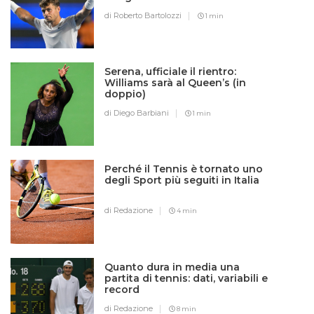
di Roberto Bartolozzi
1 min
Serena, ufficiale il rientro:
Williams sarà al Queen’s (in
doppio)
di Diego Barbiani
1 min
Perché il Tennis è tornato uno
degli Sport più seguiti in Italia
di Redazione
4 min
Quanto dura in media una
partita di tennis: dati, variabili e
record
di Redazione
8 min