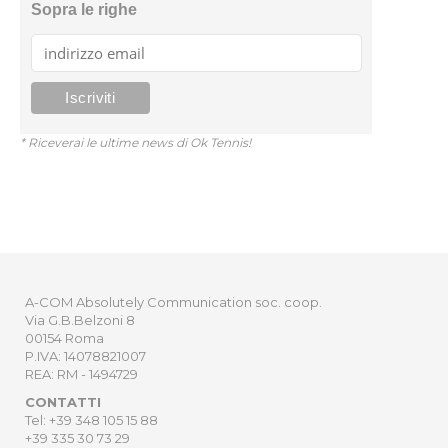
Sopra le righe
* Riceverai le ultime news di Ok Tennis!
A-COM Absolutely Communication soc. coop.
Via G.B.Belzoni 8
00154 Roma
P.IVA: 14078821007
REA: RM - 1494729
CONTATTI
Tel: +39 348 105 15 88
+39 335 30 73 29