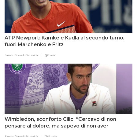
ATP Newport: Kamke e Kudla al secondo turno,
fuori Marchenko e Fritz
Fausto Consolo
9 anni fa
1 min
Wimbledon, sconforto Cilic: “Cercavo di non
pensare al dolore, ma sapevo di non aver
possibilità”
Fausto Consolo
9 anni fa
5 min