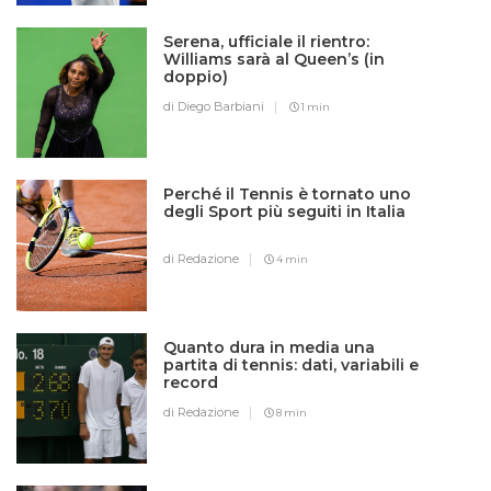
Serena, ufficiale il rientro:
Williams sarà al Queen’s (in
doppio)
di Diego Barbiani
1 min
Perché il Tennis è tornato uno
degli Sport più seguiti in Italia
di Redazione
4 min
Quanto dura in media una
partita di tennis: dati, variabili e
record
di Redazione
8 min