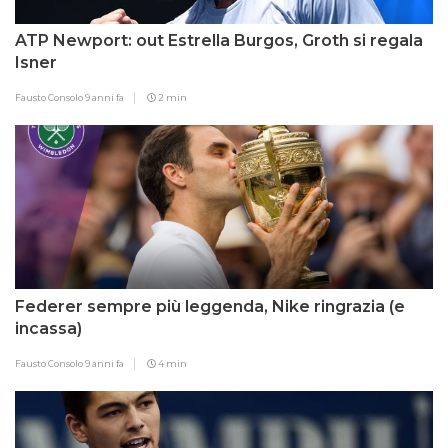
ATP Newport: out Estrella Burgos, Groth si regala
Isner
Fausto Consolo
9 anni fa
2 min
Federer sempre più leggenda, Nike ringrazia (e
incassa)
Fausto Consolo
9 anni fa
4 min