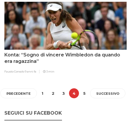
Konta: “Sogno di vincere Wimbledon da quando
era ragazzina”
Fausto Consolo
9 anni fa
3 min
1
2
3
4
5
PRECEDENTE
SUCCESSIVO
SEGUICI SU FACEBOOK