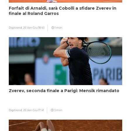
Forfait di Arnaldi, sarà Cobolli a sfidare Zverev in
finale al Roland Garros
Digitrend,
26 Ven Giu 18:43
1 min
Zverev, seconda finale a Parigi: Mensik rimandato
Digitrend,
26 Ven Giu 17:41
3 min