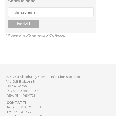
Sopra le righe
* Riceverai le ultime news di Ok Tennis!
A-COM Absolutely Communication soc. coop.
Via G.B.Belzoni 8
00154 Roma
P.IVA: 14078821007
REA: RM - 1494729
CONTATTI
Tel: +39 348 105 15 88
+39 335 30 73 29