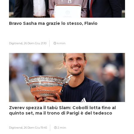
Bravo Sasha ma grazie lo stesso, Flavio
Digitrend,
26 Dom Giu 21:10
4 min
Zverev spezza il tabù Slam: Cobolli lotta fino al
quinto set, ma il trono di Parigi è del tedesco
Digitrend,
26 Dom Giu 19:45
2 min