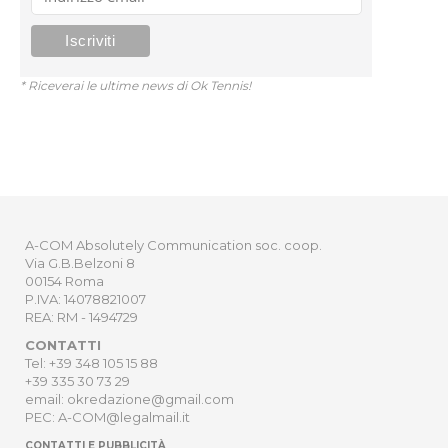
* Riceverai le ultime news di Ok Tennis!
A-COM Absolutely Communication soc. coop.
Via G.B.Belzoni 8
00154 Roma
P.IVA: 14078821007
REA: RM - 1494729
CONTATTI
Tel: +39 348 105 15 88
+39 335 30 73 29
email: okredazione@gmail.com
PEC: A-COM@legalmail.it
CONTATTI E PUBBLICITÀ