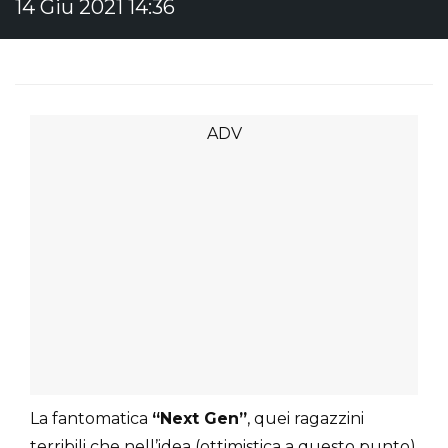
14 Giu 2021 14:36
La fantomatica
“Next Gen”
, quei ragazzini
terribili che nell’idea (ottimistica a questo punto)