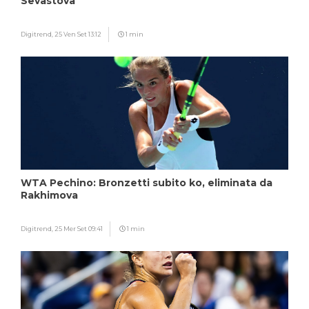
Sevastova
Digitrend,
25 Ven Set 13:12
1 min
WTA Pechino: Bronzetti subito ko, eliminata da
Rakhimova
Digitrend,
25 Mer Set 09:41
1 min