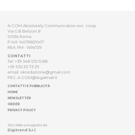
A-COM Absolutely Communication soc. coop.
Via G.B.Belzoni 8
00154 Roma
P.IVA: 14078821007
REA: RM - 1494729
CONTATTI
Tel: +39 348 105 15 88
+39 335 30 73 29
email: okredazione@gmail.com
PEC: A-COM@legalmail.it
CONTATTI E PUBBLICITÀ
HOME
NEWSLETTER
ORDER
PRIVACY POLICY
Sito Web sviluppato da
Digitrend S.r.l
.