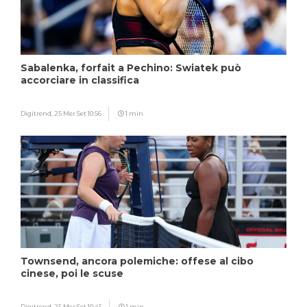
Sabalenka, forfait a Pechino: Swiatek può
accorciare in classifica
Digitrend,
25 Mer Set 10:56
1 min
Townsend, ancora polemiche: offese al cibo
cinese, poi le scuse
Digitrend,
25 Mer Set 10:45
1 min