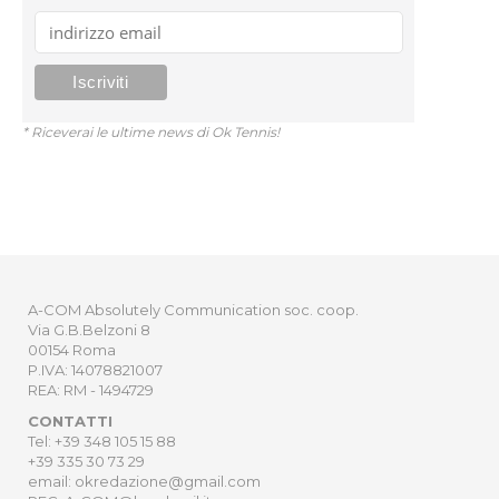
* Riceverai le ultime news di Ok Tennis!
A-COM Absolutely Communication soc. coop.
Via G.B.Belzoni 8
00154 Roma
P.IVA: 14078821007
REA: RM - 1494729
CONTATTI
Tel: +39 348 105 15 88
+39 335 30 73 29
email: okredazione@gmail.com