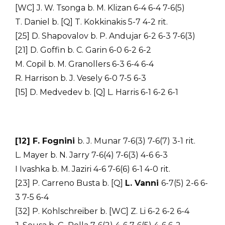
[WC] J. W. Tsonga b. M. Klizan 6-4 6-4 7-6(5)
T. Daniel b. [Q] T. Kokkinakis 5-7 4-2 rit.
[25] D. Shapovalov b. P. Andujar 6-2 6-3 7-6(3)
[21] D. Goffin b. C. Garin 6-0 6-2 6-2
M. Copil b. M. Granollers 6-3 6-4 6-4
R. Harrison b. J. Vesely 6-0 7-5 6-3
[15] D. Medvedev b. [Q] L. Harris 6-1 6-2 6-1
[12] F. Fognini
b. J. Munar 7-6(3) 7-6(7) 3-1 rit.
L. Mayer b. N. Jarry 7-6(4) 7-6(3) 4-6 6-3
I Ivashka b. M. Jaziri 4-6 7-6(6) 6-1 4-0 rit.
[23] P. Carreno Busta b. [Q]
L. Vanni
6-7(5) 2-6 6-
3 7-5 6-4
[32] P. Kohlschreiber b. [WC] Z. Li 6-2 6-2 6-4