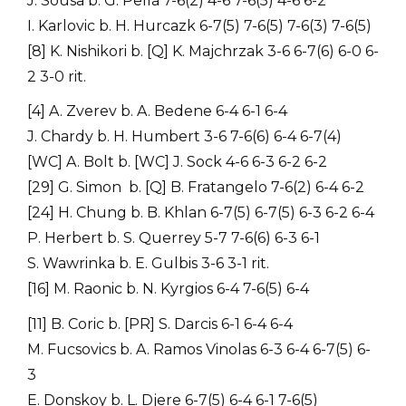
J. Sousa b. G. Pella 7-6(2) 4-6 7-6(5) 4-6 6-2
I. Karlovic b. H. Hurcazk 6-7(5) 7-6(5) 7-6(3) 7-6(5)
[8] K. Nishikori b. [Q] K. Majchrzak 3-6 6-7(6) 6-0 6-
2 3-0 rit.
[4] A. Zverev b. A. Bedene 6-4 6-1 6-4
J. Chardy b. H. Humbert 3-6 7-6(6) 6-4 6-7(4)
[WC] A. Bolt b. [WC] J. Sock 4-6 6-3 6-2 6-2
[29] G. Simon b. [Q] B. Fratangelo 7-6(2) 6-4 6-2
[24] H. Chung b. B. Khlan 6-7(5) 6-7(5) 6-3 6-2 6-4
P. Herbert b. S. Querrey 5-7 7-6(6) 6-3 6-1
S. Wawrinka b. E. Gulbis 3-6 3-1 rit.
[16] M. Raonic b. N. Kyrgios 6-4 7-6(5) 6-4
[11] B. Coric b. [PR] S. Darcis 6-1 6-4 6-4
M. Fucsovics b. A. Ramos Vinolas 6-3 6-4 6-7(5) 6-
3
E. Donskoy b. L. Djere 6-7(5) 6-4 6-1 7-6(5)