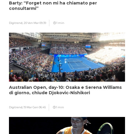
Barty: “Forget non mi ha chiamato per
consultarmi”
Digitrend,
20 Ven Mar 09:39
1 min
Australian Open, day-10: Osaka e Serena Williams
di giorno, chiude Djokovic-Nishikori
Digitrend,
19 Mar Gen 06:45
1 min