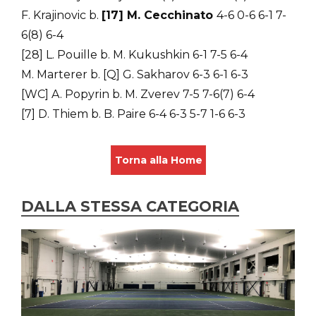
F. Krajinovic b.
[17] M. Cecchinato
4-6 0-6 6-1 7-
6(8) 6-4
[28] L. Pouille b. M. Kukushkin 6-1 7-5 6-4
M. Marterer b. [Q] G. Sakharov 6-3 6-1 6-3
[WC] A. Popyrin b. M. Zverev 7-5 7-6(7) 6-4
[7] D. Thiem b. B. Paire 6-4 6-3 5-7 1-6 6-3
Torna alla Home
DALLA STESSA CATEGORIA