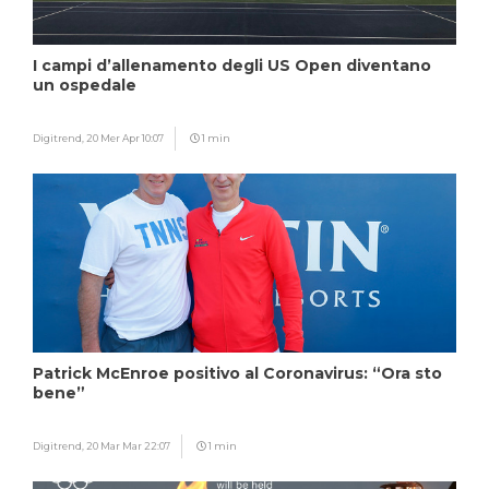
I campi d’allenamento degli US Open diventano
un ospedale
Digitrend,
20 Mer Apr 10:07
1 min
Patrick McEnroe positivo al Coronavirus: “Ora sto
bene”
Digitrend,
20 Mar Mar 22:07
1 min