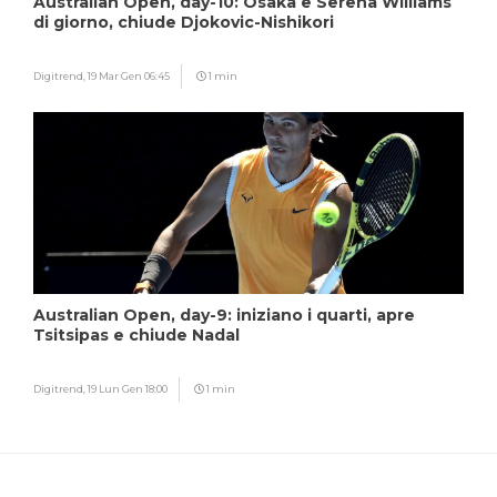
Australian Open, day-10: Osaka e Serena Williams
di giorno, chiude Djokovic-Nishikori
Digitrend,
19 Mar Gen 06:45
1 min
Australian Open, day-9: iniziano i quarti, apre
Tsitsipas e chiude Nadal
Digitrend,
19 Lun Gen 18:00
1 min