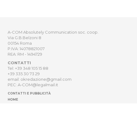
A-COM Absolutely Communication soc. coop.
Via G.B.Belzoni 8
00154 Roma
P.IVA: 14078821007
REA: RM - 1494729
CONTATTI
Tel: +39 348 105 15 88
+39 335 30 73 29
email: okredazione@gmail.com
PEC: A-COM@legalmail.it
CONTATTI E PUBBLICITÀ
HOME
NEWSLETTER
ORDER
PRIVACY POLICY
Sito Web sviluppato da