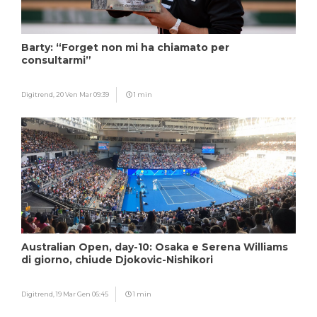
Barty: “Forget non mi ha chiamato per
consultarmi”
Digitrend,
20 Ven Mar 09:39
1 min
Australian Open, day-10: Osaka e Serena Williams
di giorno, chiude Djokovic-Nishikori
Digitrend,
19 Mar Gen 06:45
1 min