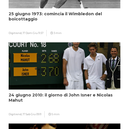
25 giugno 1973: comincia il Wimbledon del
boicottaggio
Digitrend,
17 Dom Giu 11:57
3 min
24 giugno 2010: il giorno di John Isner e Nicolas
Mahut
Digitrend,
17 Sab Giu 09:11
5 min