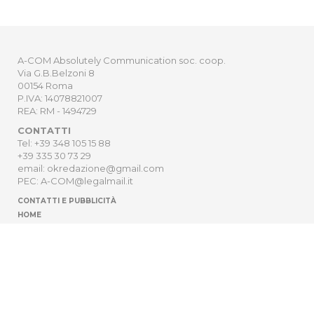
A-COM Absolutely Communication soc. coop.
Via G.B.Belzoni 8
00154 Roma
P.IVA: 14078821007
REA: RM - 1494729
CONTATTI
Tel: +39 348 105 15 88
+39 335 30 73 29
email: okredazione@gmail.com
PEC: A-COM@legalmail.it
CONTATTI E PUBBLICITÀ
HOME
NEWSLETTER
ORDER
PRIVACY POLICY
Sito Web sviluppato da
Digitrend S.r.l
.