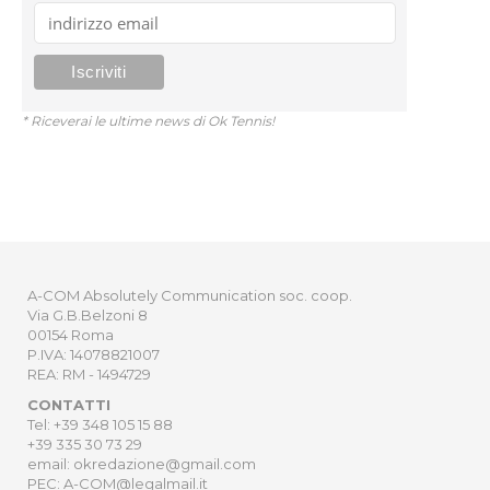
* Riceverai le ultime news di Ok Tennis!
A-COM Absolutely Communication soc. coop.
Via G.B.Belzoni 8
00154 Roma
P.IVA: 14078821007
REA: RM - 1494729
CONTATTI
Tel: +39 348 105 15 88
+39 335 30 73 29
email: okredazione@gmail.com
PEC: A-COM@legalmail.it