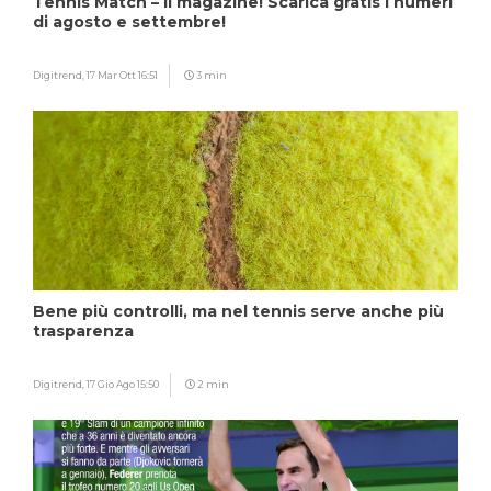
Tennis Match – Il magazine! Scarica gratis i numeri
di agosto e settembre!
Digitrend,
17 Mar Ott 16:51
3 min
Bene più controlli, ma nel tennis serve anche più
trasparenza
Digitrend,
17 Gio Ago 15:50
2 min