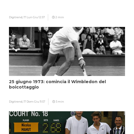
Digitrend,
17 Lun Giu 12:57
2 min
25 giugno 1973: comincia il Wimbledon del
boicottaggio
Digitrend,
17 Dom Giu 11:57
3 min