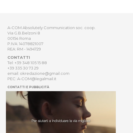
A-COM Absolutely Communication soc. coop.
Via G.B.Belzoni 8
00154 Roma
P.IVA: 14078821007
REA: RM - 1494729
CONTATTI
Tel: +39 348 105 15 88
+39 335 30 73 29
email: okredazione@gmail.com
PEC: A-COM@legalmail.it
CONTATTI E PUBBLICITÀ
HOME
NEWSLETTER
ORDER
PRIVACY POLICY
Sito Web sviluppato da
Digitrend S.r.l
.