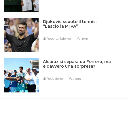
Djokovic scuote il tennis:
“Lascio la PTPA”
di Roberto Salerno
1 min
Alcaraz si separa da Ferrero, ma
è davvero una sorpresa?
di Redazione
2 min