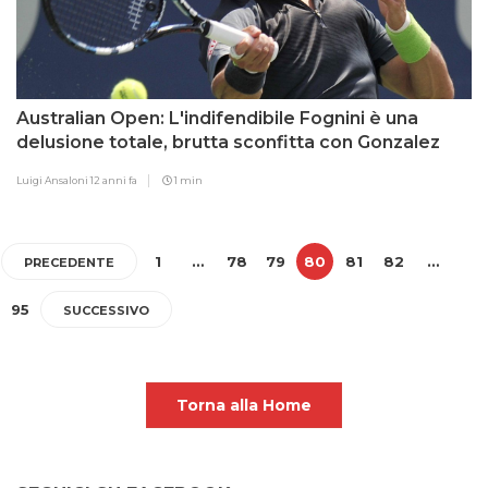
Australian Open: L'indifendibile Fognini è una
delusione totale, brutta sconfitta con Gonzalez
Luigi Ansaloni
12 anni fa
1 min
1
…
78
79
80
81
82
…
PRECEDENTE
95
SUCCESSIVO
Torna alla Home