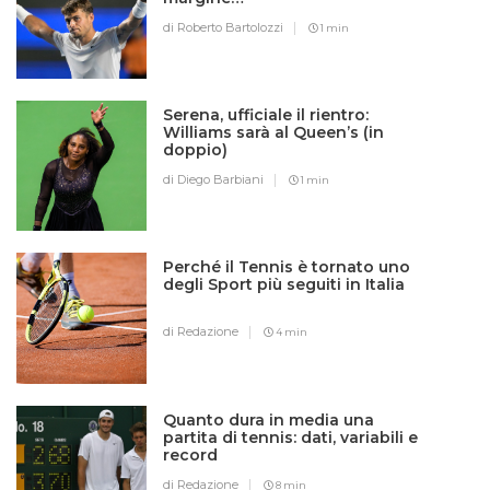
di Roberto Bartolozzi
1 min
Serena, ufficiale il rientro:
Williams sarà al Queen’s (in
doppio)
di Diego Barbiani
1 min
Perché il Tennis è tornato uno
degli Sport più seguiti in Italia
di Redazione
4 min
Quanto dura in media una
partita di tennis: dati, variabili e
record
di Redazione
8 min