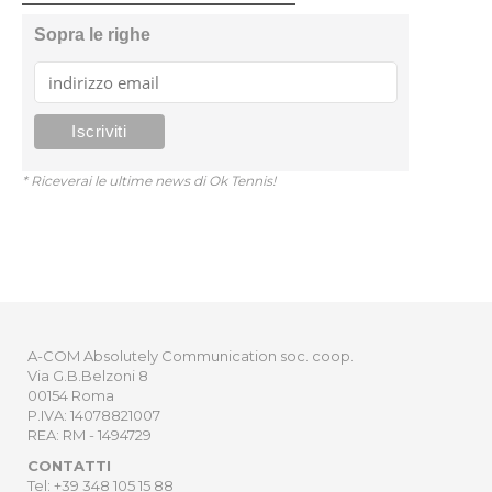
Sopra le righe
* Riceverai le ultime news di Ok Tennis!
A-COM Absolutely Communication soc. coop.
Via G.B.Belzoni 8
00154 Roma
P.IVA: 14078821007
REA: RM - 1494729
CONTATTI
Tel: +39 348 105 15 88