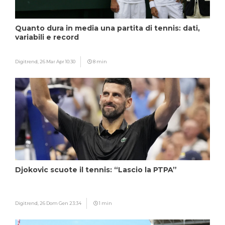
Quanto dura in media una partita di tennis: dati,
variabili e record
Digitrend,
26 Mar Apr 10:30
8 min
Djokovic scuote il tennis: “Lascio la PTPA”
Digitrend,
26 Dom Gen 23:34
1 min