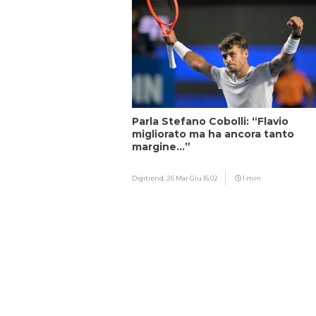
Parla Stefano Cobolli: “Flavio
migliorato ma ha ancora tanto
margine…”
Digitrend,
26 Mar Giu 16:02
1 min