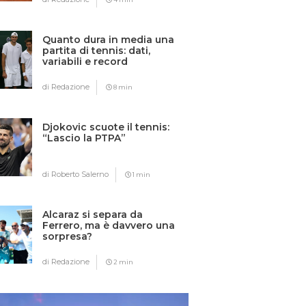
Quanto dura in media una
partita di tennis: dati,
variabili e record
di Redazione
8 min
Djokovic scuote il tennis:
“Lascio la PTPA”
di Roberto Salerno
1 min
Alcaraz si separa da
Ferrero, ma è davvero una
sorpresa?
di Redazione
2 min