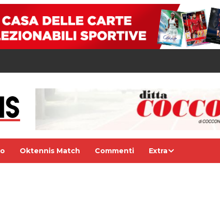
eo
Oktennis Match
Commenti
Extra