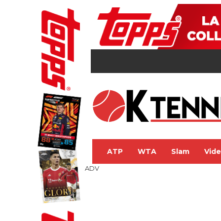
ATP
WTA
Slam
Vid