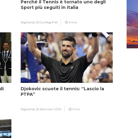
Perché il Tennis è tornato uno degli
Sport più seguiti in Italia
Digitrend,
26 Gio Mag 11:40
4 min
di
Djokovic scuote il tennis: “Lascio la
PTPA”
Digitrend,
26 Dom Gen 23:34
1 min