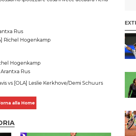
EXT
rantxa Rus
A] Richel Hogenkamp
Richel Hogenkamp
 Arantxa Rus
vis vs [OLA] Leslie Kerkhove/Demi Schuurs
orna alla Home
ORIA