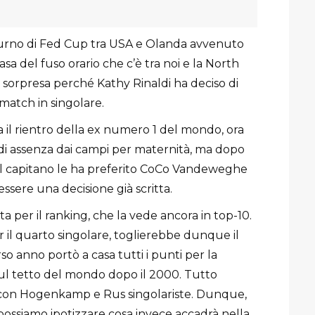
o turno di Fed Cup tra USA e Olanda avvenuto
asa del fuso orario che c’è tra noi e la North
a sorpresa perché Kathy Rinaldi ha deciso di
match in singolare.
 il rientro della ex numero 1 del mondo, ora
di assenza dai campi per maternità, ma dopo
il capitano le ha preferito CoCo Vandeweghe
sere una decisione già scritta.
a per il ranking, che la vede ancora in top-10.
er il quarto singolare, toglierebbe dunque il
rso anno portò a casa tutti i punti per la
sul tetto del mondo dopo il 2000. Tutto
 con Hogenkamp e Rus singolariste. Dunque,
 possiamo ipotizzare cosa invece accadrà nella