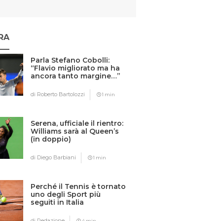
RA
Parla Stefano Cobolli:
“Flavio migliorato ma ha
ancora tanto margine…”
di Roberto Bartolozzi
1 min
Serena, ufficiale il rientro:
Williams sarà al Queen’s
(in doppio)
di Diego Barbiani
1 min
Perché il Tennis è tornato
uno degli Sport più
seguiti in Italia
di Redazione
4 min