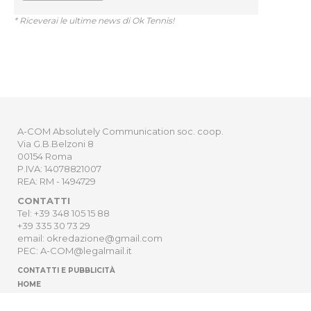
* Riceverai le ultime news di Ok Tennis!
A-COM Absolutely Communication soc. coop.
Via G.B.Belzoni 8
00154 Roma
P.IVA: 14078821007
REA: RM - 1494729
CONTATTI
Tel: +39 348 105 15 88
+39 335 30 73 29
email: okredazione@gmail.com
PEC: A-COM@legalmail.it
CONTATTI E PUBBLICITÀ
HOME
NEWSLETTER