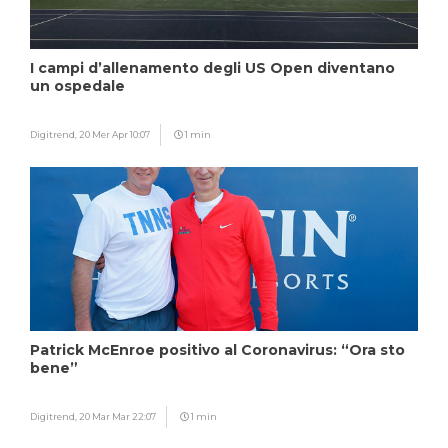
I campi d’allenamento degli US Open diventano
un ospedale
Digitrend,
20 Mer Apr 10:07
1 min
Patrick McEnroe positivo al Coronavirus: “Ora sto
bene”
Digitrend,
20 Mar Mar 22:07
1 min