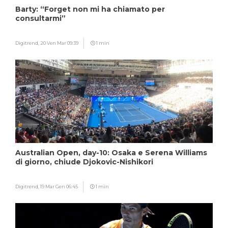
Barty: “Forget non mi ha chiamato per
consultarmi”
Digitrend,
20 Ven Mar 09:39
1 min
Australian Open, day-10: Osaka e Serena Williams
di giorno, chiude Djokovic-Nishikori
Digitrend,
19 Mar Gen 06:45
1 min