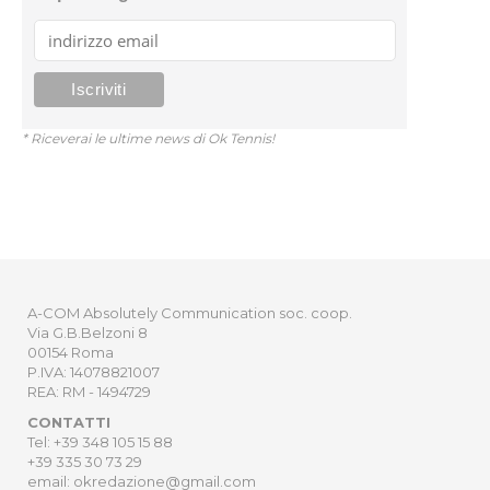
* Riceverai le ultime news di Ok Tennis!
A-COM Absolutely Communication soc. coop.
Via G.B.Belzoni 8
00154 Roma
P.IVA: 14078821007
REA: RM - 1494729
CONTATTI
Tel: +39 348 105 15 88
+39 335 30 73 29
email: okredazione@gmail.com