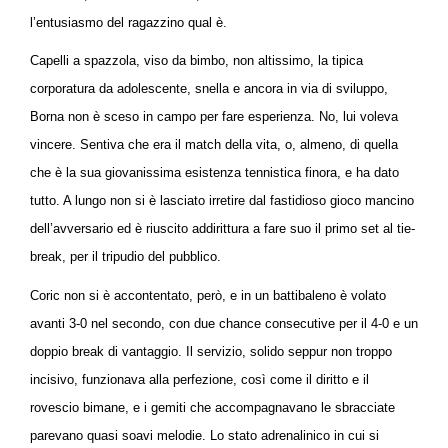
l’entusiasmo del ragazzino qual è.
Capelli a spazzola, viso da bimbo, non altissimo, la tipica
corporatura da adolescente, snella e ancora in via di sviluppo,
Borna non è sceso in campo per fare esperienza. No, lui voleva
vincere. Sentiva che era il match della vita, o, almeno, di quella
che è la sua giovanissima esistenza tennistica finora, e ha dato
tutto. A lungo non si è lasciato irretire dal fastidioso gioco mancino
dell’avversario ed è riuscito addirittura a fare suo il primo set al tie-
break, per il tripudio del pubblico.
Coric non si è accontentato, però, e in un battibaleno è volato
avanti 3-0 nel secondo, con due chance consecutive per il 4-0 e un
doppio break di vantaggio. Il servizio, solido seppur non troppo
incisivo, funzionava alla perfezione, così come il diritto e il
rovescio bimane, e i gemiti che accompagnavano le sbracciate
parevano quasi soavi melodie. Lo stato adrenalinico in cui si