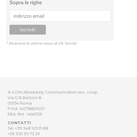
Sopra le righe
* Riceverai le ultime news di Ok Tennis!
A-COM Absolutely Communication soc. coop.
Via G.B.Belzoni 8
00154 Roma
P.IVA: 14078821007
REA: RM - 1494729
CONTATTI
Tel: +39 348 105 15 88
+39 335 30 73 29