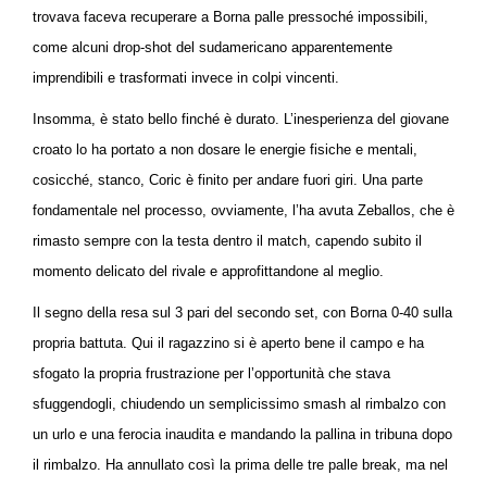
trovava faceva recuperare a Borna palle pressoché impossibili,
come alcuni drop-shot del sudamericano apparentemente
imprendibili e trasformati invece in colpi vincenti.
Insomma, è stato bello finché è durato. L’inesperienza del giovane
croato lo ha portato a non dosare le energie fisiche e mentali,
cosicché, stanco, Coric è finito per andare fuori giri. Una parte
fondamentale nel processo, ovviamente, l’ha avuta Zeballos, che è
rimasto sempre con la testa dentro il match, capendo subito il
momento delicato del rivale e approfittandone al meglio.
Il segno della resa sul 3 pari del secondo set, con Borna 0-40 sulla
propria battuta. Qui il ragazzino si è aperto bene il campo e ha
sfogato la propria frustrazione per l’opportunità che stava
sfuggendogli, chiudendo un semplicissimo smash al rimbalzo con
un urlo e una ferocia inaudita e mandando la pallina in tribuna dopo
il rimbalzo. Ha annullato così la prima delle tre palle break, ma nel