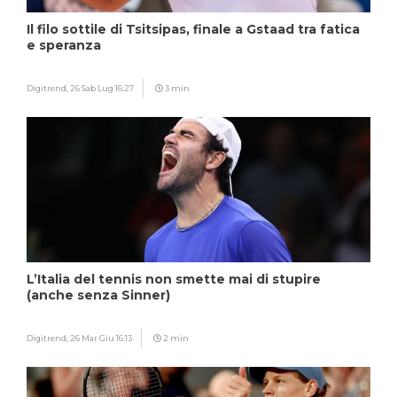
Il filo sottile di Tsitsipas, finale a Gstaad tra fatica
e speranza
Digitrend,
26 Sab Lug 16:27
3 min
L’Italia del tennis non smette mai di stupire
(anche senza Sinner)
Digitrend,
26 Mar Giu 16:13
2 min