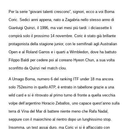
Per la serie “giovani talenti crescono”, signori, ecco a voi Borna
Coric. Sedici anni appena, nato a Zagabria nello stesso anno di
Gianluigi Quinzi, il 1996, ma vari mesi più tardi: i diciassette li
compirà solo il prossimo 14 novembre. Coric è stato già brillante
protagonista della stagione junior, con le semifinali agli Australian
Open e al Roland Garros e i quarti a Wimbledon, dove ha battuto
Filippo Baldi per cedere poi al coreano Hyeon Chun, a sua volta
sconfitto da Quinzi nel match clou.
A Umago Borna, numero 6 del ranking ITF under 18 ma ancora
solo 752esimo in quello ATP, è entrato in tabellone grazie a una
wild card e si è ritrovato al primo turno di fronte a quella vecchia
volpe dell’argentino Horacio Zeballos, uno capace quest’anno sulla
terra di Vina del Mar di battere niente meno che Rafa Nadal,
seppure con il maiorchino al rientro dopo un lunghissimo stop.
Insomma, un test assai duro, ma Coric vi si è affacciato con