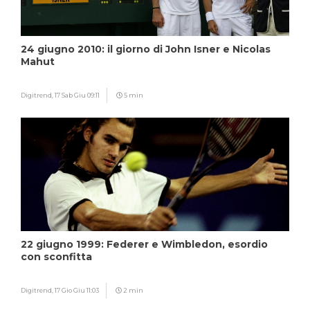
24 giugno 2010: il giorno di John Isner e Nicolas
Mahut
Digitrend,
17 Sab Giu 09:11
5 min
22 giugno 1999: Federer e Wimbledon, esordio
con sconfitta
Digitrend,
17 Gio Giu 11:03
2 min