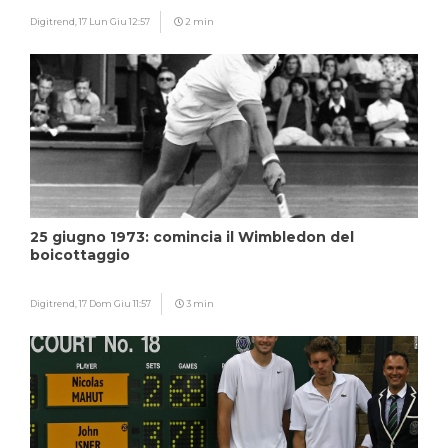
Digitrend,
17 Lun Giu 12:57
2 min
25 giugno 1973: comincia il Wimbledon del
boicottaggio
Digitrend,
17 Dom Giu 11:57
3 min