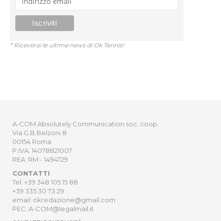
* Riceverai le ultime news di Ok Tennis!
A-COM Absolutely Communication soc. coop.
Via G.B.Belzoni 8
00154 Roma
P.IVA: 14078821007
REA: RM - 1494729
CONTATTI
Tel: +39 348 105 15 88
+39 335 30 73 29
email: okredazione@gmail.com
PEC: A-COM@legalmail.it