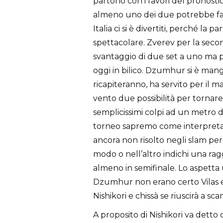
partono con i favori del pronost
almeno uno dei due potrebbe farc
Italia ci si è divertiti, perché la 
spettacolare. Zverev per la seconda
svantaggio di due set a uno ma p
oggi in bilico. Dzumhur si è mangi
ricapiteranno, ha servito per il 
vento due possibilità per tornare
semplicissimi colpi ad un metro da
torneo sapremo come interpretar
ancora non risolto negli slam per 
modo o nell’altro indichi una ra
almeno in semifinale. Lo aspetta 
Dzumhur non erano certo Vilas e 
Nishikori e chissà se riuscirà a sc
A proposito di Nishikori va detto 