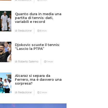
Quanto dura in media una
partita di tennis: dati,
variabili e record
di Redazione
8 min
Djokovic scuote il tennis:
“Lascio la PTPA”
di Roberto Salerno
1 min
Alcaraz si separa da
Ferrero, ma è davvero una
sorpresa?
di Redazione
2 min