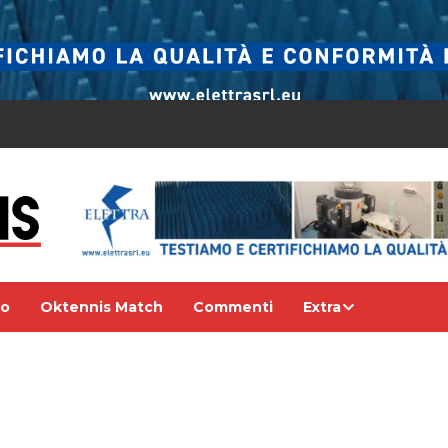
eo
Oktennis Match
Commenti
Extra