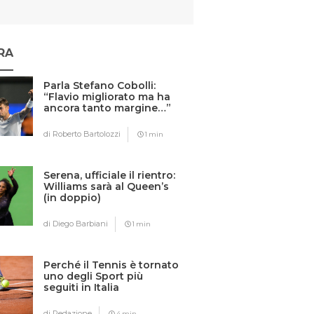
RA
Parla Stefano Cobolli:
“Flavio migliorato ma ha
ancora tanto margine…”
di Roberto Bartolozzi
1 min
Serena, ufficiale il rientro:
Williams sarà al Queen’s
(in doppio)
di Diego Barbiani
1 min
Perché il Tennis è tornato
uno degli Sport più
seguiti in Italia
di Redazione
4 min