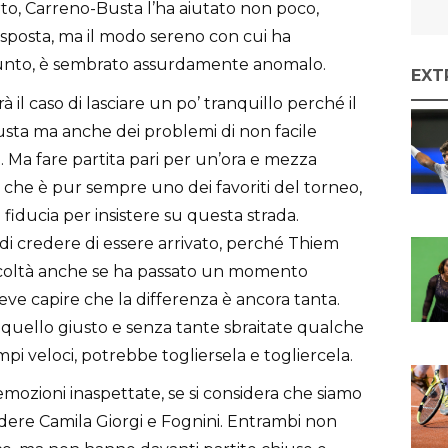
rto, Carreno-Busta l’ha aiutato non poco,
isposta, ma il modo sereno con cui ha
unto, è sembrato assurdamente anomalo.
EXT
à il caso di lasciare un po’ tranquillo perché il
usta ma anche dei problemi di non facile
à. Ma fare partita pari per un’ora e mezza
he è pur sempre uno dei favoriti del torneo,
iducia per insistere su questa strada.
 di credere di essere arrivato, perché Thiem
ficoltà anche se ha passato un momento
e deve capire che la differenza è ancora tanta.
 quello giusto e senza tante sbraitate qualche
pi veloci, potrebbe togliersela e togliercela.
mozioni inaspettate, se si considera che siamo
dere Camila Giorgi e Fognini. Entrambi non