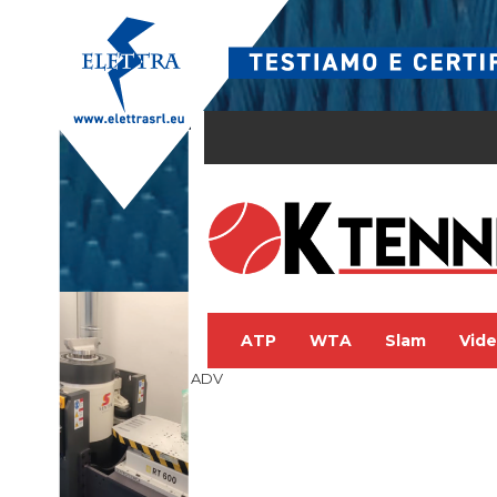
ATP
WTA
Slam
Vid