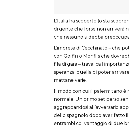
L’Italia ha scoperto (o sta scopr
di gente che forse non arriverà n
che nessuno si debba preoccupar
L’impresa di Cecchinato – che po
con Goffin o Monfils che dovrebbe
fila di gara – travalica l’importa
speranza: quella di poter arrivar
mattane varie.
Il modo con cui il palermitano è 
normale. Un primo set perso sen
aggrappandosi all’avversario app
dello spagnolo dopo aver fatto il
entrambi col vantaggio di due b