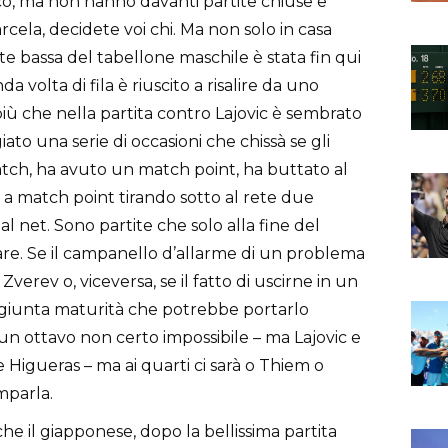
ico, ma non hanno davanti partite chiuse e
ela, decidete voi chi. Ma non solo in casa
parte bassa del tabellone maschile è stata fin qui
 volta di fila è riuscito a risalire da uno
iù che nella partita contro Lajovic è sembrato
ato una serie di occasioni che chissà se gli
match, ha avuto un match point, ha buttato al
 a match point tirando sotto al rete due
l net. Sono partite che solo alla fine del
e. Se il campanello d’allarme di un problema
Zverev o, viceversa, se il fatto di uscirne in un
ggiunta maturità che potrebbe portarlo
un ottavo non certo impossibile – ma Lajovic e
Higueras – ma ai quarti ci sarà o Thiem o
amparla.
che il giapponese, dopo la bellissima partita