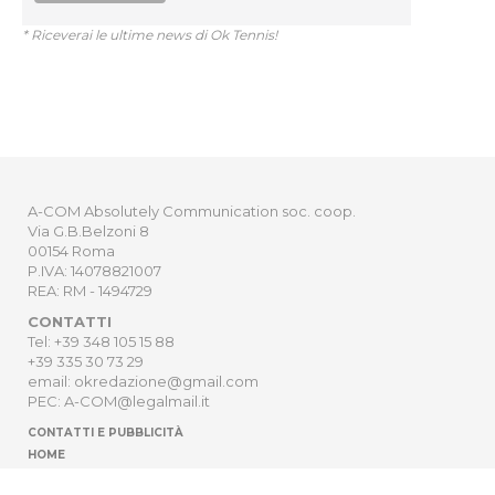
* Riceverai le ultime news di Ok Tennis!
A-COM Absolutely Communication soc. coop.
Via G.B.Belzoni 8
00154 Roma
P.IVA: 14078821007
REA: RM - 1494729
CONTATTI
Tel: +39 348 105 15 88
+39 335 30 73 29
email: okredazione@gmail.com
PEC: A-COM@legalmail.it
CONTATTI E PUBBLICITÀ
HOME
NEWSLETTER