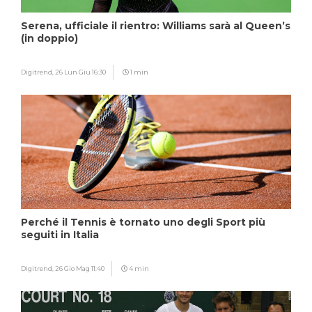
Serena, ufficiale il rientro: Williams sarà al Queen’s
(in doppio)
Digitrend,
26 Lun Giu 16:30
1 min
Perché il Tennis è tornato uno degli Sport più
seguiti in Italia
Digitrend,
26 Gio Mag 11:40
4 min