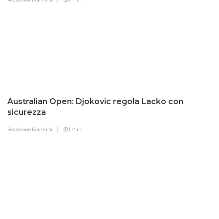
Australian Open: Djokovic regola Lacko con
sicurezza
Redazione
13 anni fa
1 min