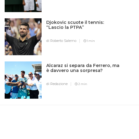
Djokovic scuote il tennis:
“Lascio la PTPA”
di Roberto Salerno
1 min
Alcaraz si separa da Ferrero, ma
è davvero una sorpresa?
di Redazione
2 min