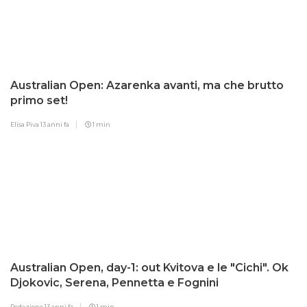
Australian Open: Azarenka avanti, ma che brutto
primo set!
Elisa Piva
13 anni fa
1 min
Australian Open, day-1: out Kvitova e le "Cichi". Ok
Djokovic, Serena, Pennetta e Fognini
Redazione
13 anni fa
1 min