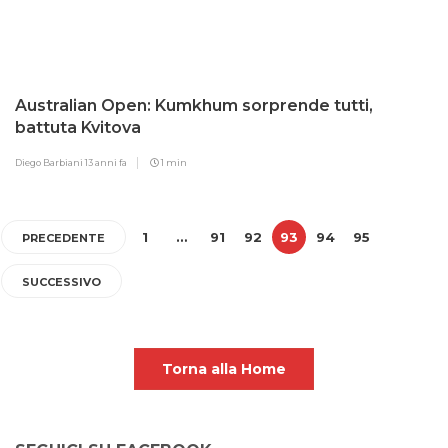
Australian Open: Kumkhum sorprende tutti,
battuta Kvitova
Diego Barbiani
13 anni fa
1 min
1
…
91
92
93
94
95
PRECEDENTE
SUCCESSIVO
Torna alla Home