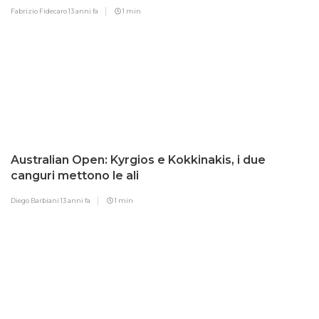
Fabrizio Fidecaro
13 anni fa
1 min
Australian Open: Kyrgios e Kokkinakis, i due
canguri mettono le ali
Diego Barbiani
13 anni fa
1 min