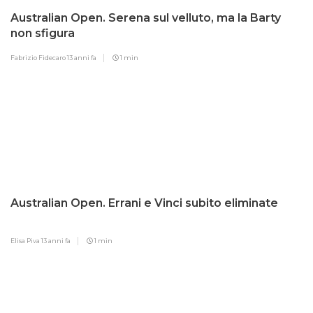
Australian Open. Serena sul velluto, ma la Barty
non sfigura
Fabrizio Fidecaro
13 anni fa
1 min
Australian Open. Errani e Vinci subito eliminate
Elisa Piva
13 anni fa
1 min