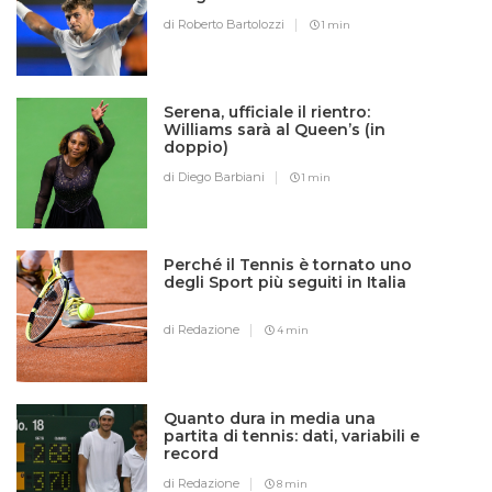
di Roberto Bartolozzi
1 min
Serena, ufficiale il rientro:
Williams sarà al Queen’s (in
doppio)
di Diego Barbiani
1 min
Perché il Tennis è tornato uno
degli Sport più seguiti in Italia
di Redazione
4 min
Quanto dura in media una
partita di tennis: dati, variabili e
record
di Redazione
8 min