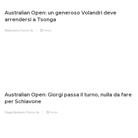
Australian Open: un generoso Volandri deve
arrendersi a Tsonga
Redazione
13 anni fa
1 min
Australian Open: Giorgi passa il turno, nulla da fare
per Schiavone
Diego Barbiani
13 anni fa
1 min